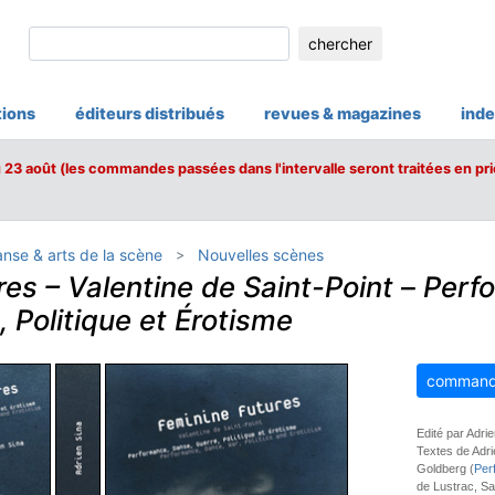
chercher
tions
éditeurs distribués
revues & magazines
inde
u 23 août (les commandes passées dans l'intervalle seront traitées en pri
nse & arts de la scène
Nouvelles scènes
es – Valentine de Saint-Point
–
Perf
 Politique et Érotisme
command
Edité par Adrie
Textes de Adri
Goldberg (
Per
de Lustrac, Sa