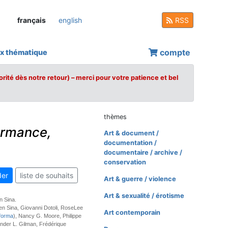
français
english
RSS
compte
x thématique
orité dès notre retour) – merci pour votre patience et bel
thèmes
ormance,
Art & document /
documentation /
documentaire / archive /
conservation
er
liste de souhaits
Art & guerre / violence
Art & sexualité / érotisme
n Sina.
en Sina, Giovanni Dotoli, RoseLee
Art contemporain
forma
), Nancy G. Moore, Philippe
nder L. Gilman, Frédérique