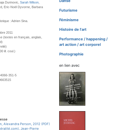
Danse
aja Durinovic,
Sarah Wilson
,
rd, Eric-Noël Dyvorne, Barbara
Futurisme
Féminisme
stique : Adrien Sina.
Histoire de l'art
bre 2011
se (textes en français, anglais,
Performance / happening /
d)
art action / art corporel
elié)
 ill. coul.)
Photographie
en lien avec
84066-351-5
0663515
resse
m, Alexandra Person, 2012 (PDF)
ittéralité.com), Jean-Pierre