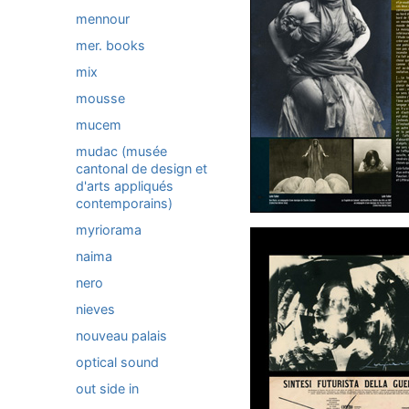
mennour
mer. books
mix
mousse
mucem
mudac (musée
cantonal de design et
d'arts appliqués
contemporains)
myriorama
naima
nero
nieves
nouveau palais
optical sound
out side in