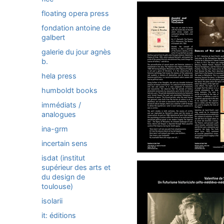
floating opera press
fondation antoine de
galbert
galerie du jour agnès
b.
hela press
humboldt books
immédiats /
analogues
ina-grm
incertain sens
isdat (institut
supérieur des arts et
du design de
toulouse)
isolarii
it: éditions