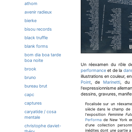
athom
avenir radieux
bierke
bisou records
black truffle
blank forms
bom dia boa tarde
boa noite
Un réexamen du rôle d
brook
performance
et de la
dan
illustrations en couleur,
bruno
Point
, de
Marinetti
, d
bureau brut
l'expressionnisme alleman
dessins, gravures, manife
capc
captures
Focalisée sur un réexam
siècle dans le champ de 
caryatide / cosa
l'exposition
Feminine Fut
mentale
Performa
de New York en 2
d'une collection person
christophe daviet-
inédites dont une partie 
théry