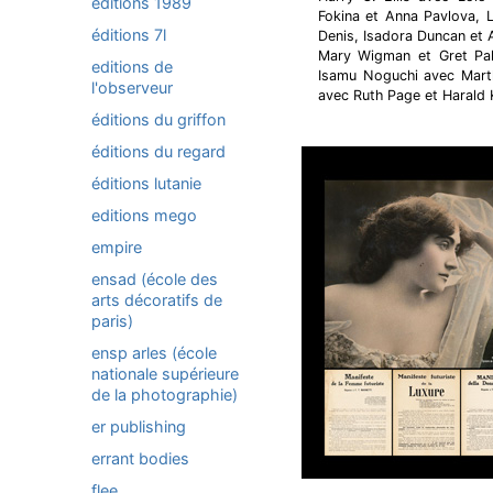
éditions 1989
Fokina et Anna Pavlova, 
éditions 7l
Denis, Isadora Duncan et 
Mary Wigman et Gret Pal
editions de
Isamu Noguchi avec Mart
l'observeur
avec Ruth Page et Harald K
éditions du griffon
éditions du regard
éditions lutanie
editions mego
empire
ensad (école des
arts décoratifs de
paris)
ensp arles (école
nationale supérieure
de la photographie)
er publishing
errant bodies
flee