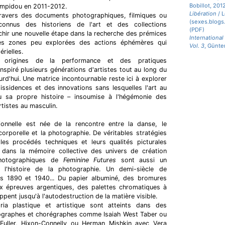
Bobillot, 201
ompidou en 2011-2012.
Libération
/ L
travers des documents photographiques, filmiques ou
(sexes.blogs.
connus des historiens de l'art et des collections
(PDF)
chir une nouvelle étape dans la recherche des prémices
International
es zones peu explorées des actions éphémères qui
Vol. 3
, Günte
rielles.
rigines de la performance et des pratiques
 inspiré plusieurs générations d'artistes tout au long du
ourd'hui. Une matrice incontournable reste ici à explorer
ssidences et des innovations sans lesquelles l'art au
eu sa propre histoire – insoumise à l'hégémonie des
rtistes au masculin.
onnelle est née de la rencontre entre la danse, le
orporelle et la photographie. De véritables stratégies
 les procédés techniques et leurs qualités picturales
 dans la mémoire collective des univers de création
photographiques de
Feminine Futures
sont aussi un
l'histoire de la photographie. Un demi-siècle de
es 1890 et 1940... Du papier albuminé, des bromures
x épreuves argentiques, des palettes chromatiques à
pent jusqu'à l'autodestruction de la matière visible.
a plastique et artistique sont atteints dans des
tographes et chorégraphes comme Isaiah West Taber ou
 Fuller, Hixon-Connelly ou Herman Mishkin avec Vera