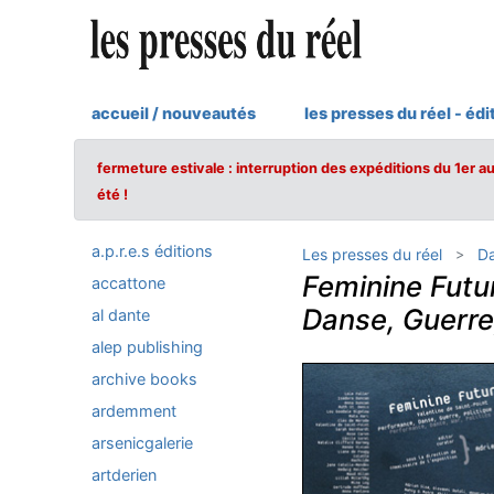
accueil / nouveautés
les presses du réel - édi
fermeture estivale : interruption des expéditions du 1er a
été !
a.p.r.e.s éditions
Les presses du réel
Da
Feminine Futur
accattone
Danse, Guerre,
al dante
alep publishing
archive books
ardemment
arsenicgalerie
artderien