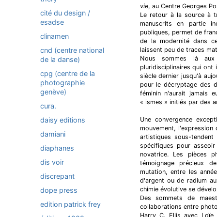
vie
, au Centre Georges P
cité du design /
Le retour à la source à 
esadse
manuscrits en partie in
publiques, permet de fran
clinamen
de la modernité dans c
cnd (centre national
laissent peu de traces maté
Nous sommes là aux o
de la danse)
pluridisciplinaires qui ont
cpg (centre de la
siècle dernier jusqu'à auj
photographie
pour le décryptage des di
genève)
féminin n'aurait jamais 
« ismes » initiés par des a
cura.
daisy editions
Une convergence excepti
mouvement, l'expression c
damiani
artistiques sous-tendent
spécifiques pour asseoir
diaphanes
novatrice. Les pièces 
dis voir
témoignage précieux de 
mutation, entre les anné
discrepant
d'argent ou de radium au
chimie évolutive se dévelop
dope press
Des sommets de maestri
edition patrick frey
collaborations entre pho
Harry C. Ellis avec Loïe