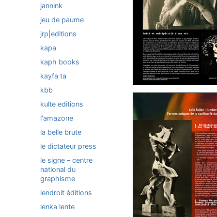
jannink
jeu de paume
jrp|editions
kapa
kaph books
kayfa ta
kbb
kulte editions
l'amazone
la belle brute
le dictateur press
le signe – centre
national du
graphisme
lendroit éditions
lenka lente