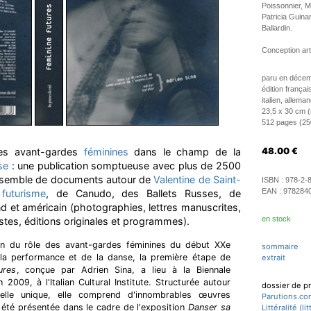
Poissonnier, M
Patricia Guina
Ballardin.
Conception arti
paru en décem
édition françai
italien, alleman
23,5 x 30 cm (r
512 pages (2500
es avant-gardes
féminines
dans le champ de la
48.00
€
se
: une publication somptueuse avec plus de 2500
 ensemble de documents autour de
Valentine de Saint-
ISBN :
978-2-
EAN :
978284
u
futurisme
, de Canudo, des Ballets Russes, de
d et américain (photographies, lettres manuscrites,
en stock
stes, éditions originales et programmes).
en du rôle des avant-gardes féminines du début XXe
sommaire
la performance et de la danse, la première étape de
extrait
ures
, conçue par Adrien Sina, a lieu à la Biennale
009, à l'Italian Cultural Institute. Structurée autour
dossier de p
nelle unique, elle comprend d'innombrables œuvres
Parutions.co
a été présentée dans le cadre de l'exposition
Danser sa
Littéralité (l