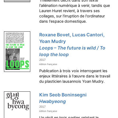
Thiellement décrit dans son texte
l'aliénation numérique à venir, tandis que
Lauren Huret revient, à travers ses
collages, sur l'irruption de l'ordinateur
dans l'espace domestique.
Roxane Bovet, Lucas Cantori,
Yoan Mudry
Loops – The future is wild / To
loop the loop
2017
édition française
Publication à trois voix interrogeant les
enjeux littéraires à l'œuvre dans le travail
du plasticien lausannois Yoan Mudry.
Kim Seob Boninsegni
Hwabyeong
2017
édition française
Un récit en trois parties relatant le