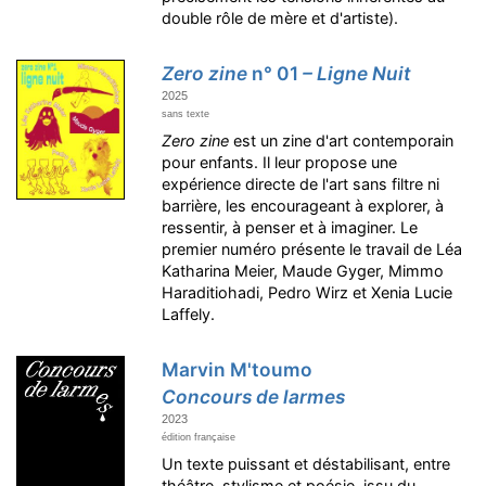
double rôle de mère et d'artiste).
Zero zine
n° 01
– Ligne Nuit
2025
sans texte
Zero zine
est un zine d'art contemporain
pour enfants. Il leur propose une
expérience directe de l'art sans filtre ni
barrière, les encourageant à explorer, à
ressentir, à penser et à imaginer. Le
premier numéro présente le travail de Léa
Katharina Meier, Maude Gyger, Mimmo
Haraditiohadi, Pedro Wirz et Xenia Lucie
Laffely.
Marvin M'toumo
Concours de larmes
2023
édition française
Un texte puissant et déstabilisant, entre
théâtre, stylisme et poésie, issu du