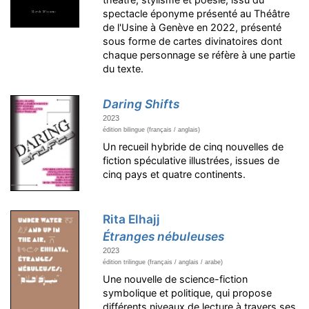
spectacle éponyme présenté au Théâtre
de l'Usine à Genève en 2022, présenté
sous forme de cartes divinatoires dont
chaque personnage se réfère à une partie
du texte.
Daring Shifts
2023
édition bilingue (français / anglais)
Un recueil hybride de cinq nouvelles de
fiction spéculative illustrées, issues de
cinq pays et quatre continents.
Rita Elhajj
Étranges nébuleuses
2023
édition trilingue (français / anglais / arabe)
Une nouvelle de science-fiction
symbolique et politique, qui propose
différents niveaux de lecture à travers ses