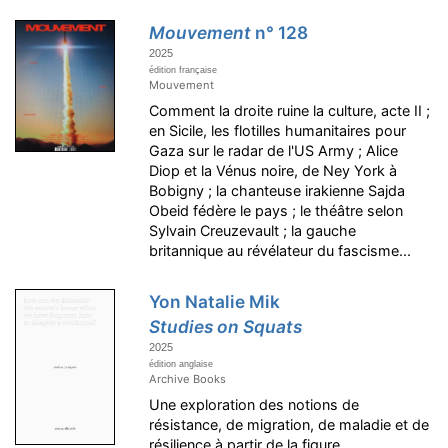
Mouvement
n° 128
2025
édition française
Mouvement
Comment la droite ruine la culture, acte II ;
en Sicile, les flotilles humanitaires pour
Gaza sur le radar de l'US Army ; Alice
Diop et la Vénus noire, de Ney York à
Bobigny ; la chanteuse irakienne Sajda
Obeid fédère le pays ; le théâtre selon
Sylvain Creuzevault ; la gauche
britannique au révélateur du fascisme...
Yon Natalie Mik
Studies on Squats
2025
édition anglaise
Archive Books
Une exploration des notions de
résistance, de migration, de maladie et de
résilience à partir de la figure