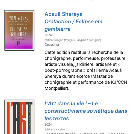
Acauã Shereya
Oralaction / Eclipse em
gambiarra
2024
édition trilingue (français / anglais / portugais)
Crossing
Cette édition restitue la recherche de la
chorégraphe, performeuse, professeure,
artiste visuelle, jardinière, artisane et «
post-pornographe » brésilienne Acauã
Shereya durant exerce (Master de
chorégraphie et performance de ICI/CCN
Montpellier).
L'Art dans la vie ! – Le
constructivisme soviétique dans
les textes
2024
édition française
Les presses du réel –
Histoire de l'art – Hors-série