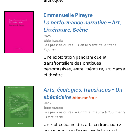
artistique.
Emmanuelle Pireyre
La performance narrative – Art,
Littérature, Scène
2025
édition française
Les presses du réel –
Danse & arts de la scène –
Figures
Une exploration panoramique et
transfrontalière des pratiques
performatives, entre littérature, art, danse
et théâtre.
Arts, écologies, transitions – Un
abécédaire
édition numérique
2025
édition française
Les presses du réel –
Critique, théorie & documents
– Hors-série
Un « abécédaire des arts en transition »
qui se propose d'examiner le tournant