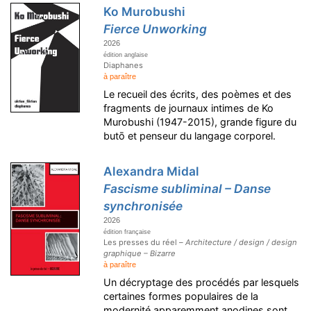
Ko Murobushi
Fierce Unworking
2026
édition anglaise
Diaphanes
à paraître
Le recueil des écrits, des poèmes et des
fragments de journaux intimes de Ko
Murobushi (1947-2015), grande figure du
butō et penseur du langage corporel.
Alexandra Midal
Fascisme subliminal – Danse
synchronisée
2026
édition française
Les presses du réel –
Architecture / design / design
graphique – Bizarre
à paraître
Un décryptage des procédés par lesquels
certaines formes populaires de la
modernité apparemment anodines sont