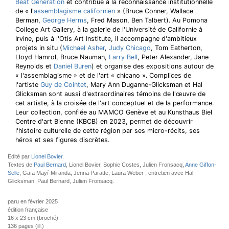
Beat Generation
et contribue à la reconnaissance institutionnelle
de « l'
assemblagisme californien
» (Bruce Conner, Wallace
Berman,
George Herms
, Fred Mason, Ben Talbert). Au Pomona
College Art Gallery, à la galerie de l'Université de Californie à
Irvine, puis à l'Otis Art Institute, il accompagne d'ambitieux
projets in situ (
Michael Asher
,
Judy Chicago
, Tom Eatherton,
Lloyd Hamrol, Bruce Nauman,
Larry Bell
, Peter Alexander, Jane
Reynolds et
Daniel Buren
) et organise des expositions autour de
« l'assemblagisme » et de l'art « chicano ». Complices de
l'artiste
Guy de Cointet
, Mary Ann Duganne-Glicksman et Hal
Glicksman sont aussi d'extraordinaires témoins de l'œuvre de
cet artiste, à la croisée de l'art conceptuel et de la performance.
Leur collection, confiée au MAMCO Genève et au Kunsthaus Biel
Centre d'art Bienne (KBCB) en 2023, permet de découvrir
l'histoire culturelle de cette région par ses micro-récits, ses
héros et ses figures discrètes.
Edité par
Lionel Bovier
.
Textes de
Paul Bernard
, Lionel Bovier, Sophie Costes, Julien Fronsacq,
Anne Giffon-
Selle
, Gaïa Mayí-Miranda, Jenna Paratte, Laura Weber ; entretien avec Hal
Glicksman, Paul Bernard, Julien Fronsacq.
paru en février 2025
édition française
16 x 23 cm (broché)
136 pages (ill.)