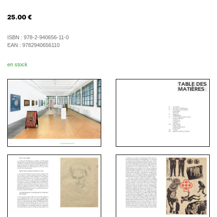
25.00
€
ISBN :
978-2-940656-11-0
EAN :
9782940656110
en stock