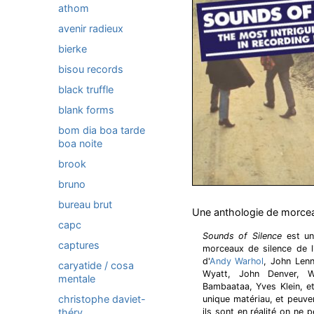
athom
avenir radieux
bierke
bisou records
black truffle
blank forms
bom dia boa tarde
boa noite
brook
bruno
bureau brut
Une anthologie de morceau
capc
Sounds of Silence
est une
captures
morceaux de silence de l
d'
Andy Warhol
, John Lenn
caryatide / cosa
Wyatt, John Denver, W
mentale
Bambaataa, Yves Klein, 
christophe daviet-
unique matériau, et peuve
théry
ils sont en réalité on ne p