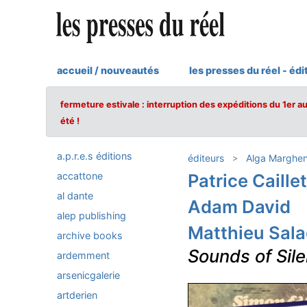
accueil / nouveautés
les presses du réel - édi
fermeture estivale : interruption des expéditions du 1er a
été !
a.p.r.e.s éditions
éditeurs
Alga Marghe
accattone
Patrice Caillet
al dante
Adam David
alep publishing
Matthieu Sala
archive books
Sounds of Sile
ardemment
arsenicgalerie
artderien