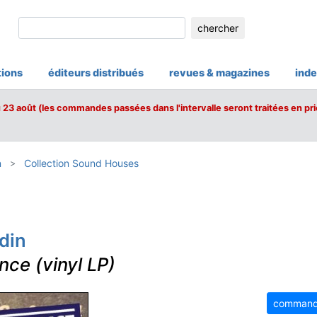
chercher
tions
éditeurs distribués
revues & magazines
inde
u 23 août (les commandes passées dans l'intervalle seront traitées en pri
n
Collection Sound Houses
din
nce (vinyl LP)
command