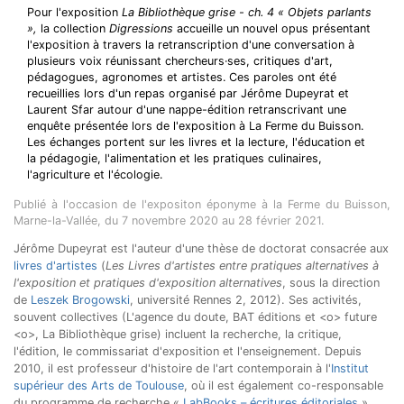
Pour l'exposition
La Bibliothèque grise - ch. 4 « Objets parlants
»,
la collection
Digressions
accueille un nouvel opus présentant
l'exposition à travers la retranscription d'une conversation à
plusieurs voix réunissant chercheurs·ses, critiques d'art,
pédagogues, agronomes et artistes. Ces paroles ont été
recueillies lors d'un repas organisé par Jérôme Dupeyrat et
Laurent Sfar autour d'une nappe-édition retranscrivant une
enquête présentée lors de l'exposition à La Ferme du Buisson.
Les échanges portent sur les livres et la lecture, l'éducation et
la pédagogie, l'alimentation et les pratiques culinaires,
l'agriculture et l'écologie.
Publié à l'occasion de l'expositon éponyme à la Ferme du Buisson,
Marne-la-Vallée, du 7 novembre 2020 au 28 février 2021.
Jérôme Dupeyrat est l'auteur d'une thèse de doctorat consacrée aux
livres d'artistes
(
Les Livres d'artistes entre pratiques alternatives à
l'exposition et pratiques d'exposition alternatives
, sous la direction
de
Leszek Brogowski
, université Rennes 2, 2012). Ses activités,
souvent collectives (L'agence du doute, BAT éditions et <o> future
<o>, La Bibliothèque grise) incluent la recherche, la critique,
l'édition, le commissariat d'exposition et l'enseignement. Depuis
2010, il est professeur d'histoire de l'art contemporain à l'
Institut
supérieur des Arts de Toulouse
, où il est également co-responsable
du programme de recherche «
LabBooks – écritures éditoriales
».