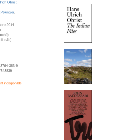
rich Obrist
.
P|Ringier
.
mbre 2014
e
roché)
ll. n&b)
03764-383-9
7643839
 indisponible