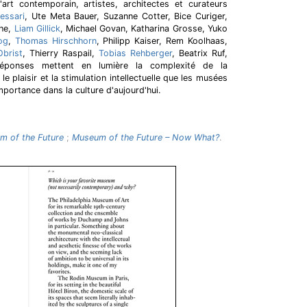
rt contemporain, artistes, architectes et curateurs
essari
, Ute Meta Bauer, Suzanne Cotter, Bice Curiger,
che,
Liam Gillick
, Michael Govan, Katharina Grosse, Yuko
og
,
Thomas Hirschhorn
, Philipp Kaiser, Rem Koolhaas,
Obrist
, Thierry Raspail,
Tobias Rehberger
, Beatrix Ruf,
 réponses mettent en lumière la complexité de la
e plaisir et la stimulation intellectuelle que les musées
mportance dans la culture d'aujourd'hui.
m of the Future
;
Museum of the Future – Now What?
.