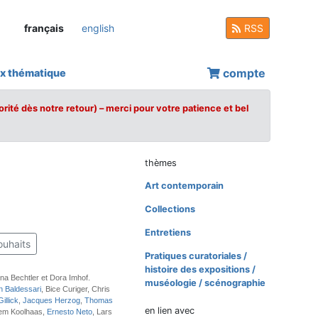
français
english
RSS
compte
x thématique
orité dès notre retour) – merci pour votre patience et bel
thèmes
Art contemporain
Collections
Entretiens
ouhaits
Pratiques curatoriales /
histoire des expositions /
ina Bechtler et Dora Imhof.
muséologie / scénographie
n Baldessari
, Bice Curiger, Chris
illick
,
Jacques Herzog
,
Thomas
en lien avec
em Koolhaas,
Ernesto Neto
, Lars