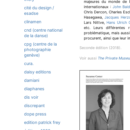
majeures du monde de l'a
internationaux :
John Bald
cité du design /
Chris Dercon, Charles Es
esadse
Hasegawa,
Jacques Herz
clinamen
Lars Nittve,
Hans Ulrich 
etc. Leurs différentes
cnd (centre national
problématique, mais aussi l
de la danse)
procurent, ainsi que leur i
cpg (centre de la
Seconde édition (2018).
photographie
genève)
Voir aussi
The Private Museu
cura.
daisy editions
damiani
diaphanes
dis voir
discrepant
dope press
edition patrick frey