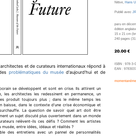
Nittve,
Hans Ul
Publié avec
JR
paru en déce
édition anglais
15 x 21 cm (b
240 pages (31 i
20.00
€
ISBN :
978-3-
'architectes et de curateurs internationaux répond à
EAN :
978303
 des
problématiques du musée
d'aujourd'hui et de
momentanément
rain se développent et sont en crise. Ils attirent un
ge, les architectes les redessinent en permanence, un
tes produit toujours plus ; dans le même temps les
 baisse, dans le contexte d'une crise économique et
surchauffe. La question de savoir quel art doit être
ement un sujet discuté plus ouvertement dans un monde
rateurs relèvent-ils ces défis ? Comment les artistes
au musée, entre idées, idéaux et réalités ?
ble des entretiens avec un pannel de personnalités