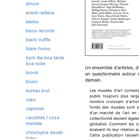
athom
avenir radieux
bierke
bisou records
black truffle
blank forms
bom dia boa tarde
boa noite
Un ensemble d'artistes, d
brook
un questionnaire autour
demain.
bruno
bureau brut
Les musées d'art contempo
public toujours plus lar
capc
nombre croissant d'artis
fonds des musées sont en
captures
d'un marché de l'art en 
caryatide / cosa
collectionné devient égal
mentale
globalisé. Comment les cu
évaluent-ils leur relation 
christophe daviet-
Cette publication rassem
théry