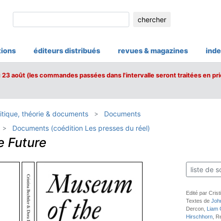
chercher
tions
éditeurs distribués
revues & magazines
inde
u 23 août (les commandes passées dans l'intervalle seront traitées en pri
itique, théorie & documents
Documents
Documents (coédition Les presses du réel)
 Future
liste de s
Edité par Crist
Textes de
Joh
Dercon,
Liam G
Hirschhorn
, R