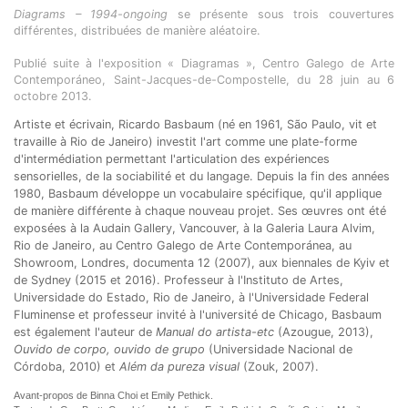
Diagrams – 1994-ongoing
se présente sous trois couvertures
différentes, distribuées de manière aléatoire.
Publié suite à l'exposition « Diagramas », Centro Galego de Arte
Contemporáneo, Saint-Jacques-de-Compostelle, du 28 juin au 6
octobre 2013.
Artiste et écrivain, Ricardo Basbaum (né en 1961, São Paulo, vit et
travaille à Rio de Janeiro) investit l'art comme une plate-forme
d'intermédiation permettant l'articulation des expériences
sensorielles, de la sociabilité et du langage. Depuis la fin des années
1980, Basbaum développe un vocabulaire spécifique, qu'il applique
de manière différente à chaque nouveau projet. Ses œuvres ont été
exposées à la Audain Gallery, Vancouver, à la Galeria Laura Alvim,
Rio de Janeiro, au Centro Galego de Arte Contemporánea, au
Showroom, Londres, documenta 12 (2007), aux biennales de Kyiv et
de Sydney (2015 et 2016). Professeur à l'Instituto de Artes,
Universidade do Estado, Rio de Janeiro, à l'Universidade Federal
Fluminense et professeur invité à l'université de Chicago, Basbaum
est également l'auteur de
Manual do artista-etc
(Azougue, 2013),
Ouvido de corpo, ouvido de grupo
(Universidade Nacional de
Córdoba, 2010) et
Além da pureza visual
(Zouk, 2007).
Avant-propos de Binna Choi et Emily Pethick.