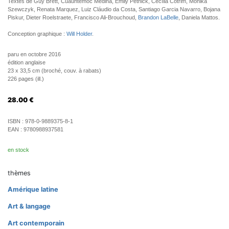
Textes de Guy Brett, Cuauhtémoc Medina, Emily Pethick, Cecília Cotrim, Monika
Szewczyk, Renata Marquez, Luiz Cláudio da Costa, Santiago Garcia Navarro, Bojana
Piskur, Dieter Roelstraete, Francisco Ali-Brouchoud,
Brandon LaBelle
, Daniela Mattos.
Conception graphique :
Will Holder
.
paru en octobre 2016
édition anglaise
23 x 33,5 cm (broché, couv. à rabats)
226 pages (ill.)
28.00
€
ISBN :
978-0-9889375-8-1
EAN :
9780988937581
en stock
thèmes
Amérique latine
Art & langage
Art contemporain