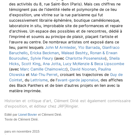
des activités du 8, rue Saint-Bon (Paris). Mais ces chiffres ne
témoignent pas de l'identité réelle et polymorphe de ce lieu
d'exposition, une vitrine sur la rue parisienne qui fut
successivement librairie éphémère, boutique caméléonesque,
laboratoire in situ, improbable site de performances et repaire
d'archives. Un espace des possibles et de rencontres, dédié à
l'imprimé et soumis au principe de plaisir, plaçant l'artiste et
l'œuvre au centre. De nombreux artistes ont exposé dans ce
lieu, parmi lesquels
John M Armleder
,
Yto Barrada
,
Gianfraco
Baruchello
,
Ericka Beckman
,
Walead Beshty
,
Ronan & Erwan
Bouroullec
,
Sylvie Fleury
(avec
Charlotte Posenenske
),
Sheila
Hicks
,
Scott King
,
Ana Jotta
,
Lucy McKenzie & Beca Lipscombe
(avec
Marc Camille Chaimowicz
),
David Noonan
,
Paulina
Olowska
et
Mai-Thu Perret
, croisant les trajectoires de
Guy de
Cointet
, du
Lettrisme
, de l'
avant-garde japonaise
, des affiches
des Black Panthers et de bien d'autres projets en lien avec la
matière imprimée.
Historien et critique d'art, Clément Dirié est également commissaire
d'exposition, et éditeur chez JRP|Ringier.
Edité par
Lionel Bovier
et Clément Dirié.
Texte de Clément Dirié.
paru en novembre 2015