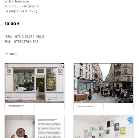
édition française
10,5 x 16,5 cm (broché)
64 pages (24 ill. coul.)
10.00
€
ISBN :
978-3-03764-450-8
EAN :
9783037644508
en stock