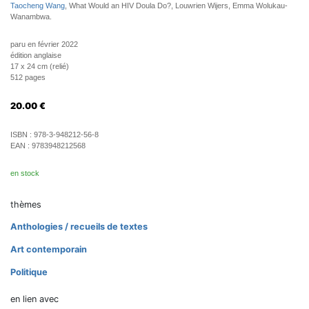
Taocheng Wang
, What Would an HIV Doula Do?, Louwrien Wijers, Emma Wolukau-
Wanambwa.
paru en février 2022
édition anglaise
17 x 24 cm (relié)
512 pages
20.00
€
ISBN :
978-3-948212-56-8
EAN :
9783948212568
en stock
thèmes
Anthologies / recueils de textes
Art contemporain
Politique
en lien avec