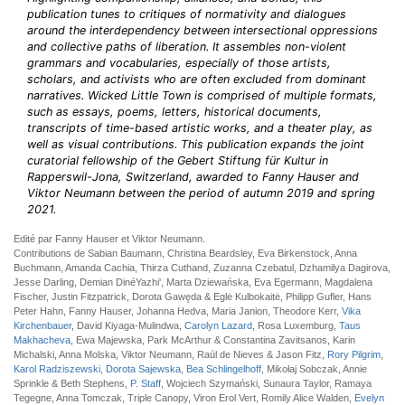
publication tunes to critiques of normativity and dialogues
around the interdependency between intersectional oppressions
and collective paths of liberation. It assembles non-violent
grammars and vocabularies, especially of those artists,
scholars, and activists who are often excluded from dominant
narratives. Wicked Little Town is comprised of multiple formats,
such as essays, poems, letters, historical documents,
transcripts of time-based artistic works, and a theater play, as
well as visual contributions. This publication expands the joint
curatorial fellowship of the Gebert Stiftung für Kultur in
Rapperswil-Jona, Switzerland, awarded to Fanny Hauser and
Viktor Neumann between the period of autumn 2019 and spring
2021.
Edité par Fanny Hauser et Viktor Neumann.
Contributions de Sabian Baumann, Christina Beardsley, Eva Birkenstock, Anna
Buchmann, Amanda Cachia, Thirza Cuthand, Zuzanna Czebatul, Dzhamilya Dagirova,
Jesse Darling, Demian DinéYazhi', Marta Dziewańska, Eva Egermann, Magdalena
Fischer, Justin Fitzpatrick, Dorota Gawęda & Eglė Kulbokaitė, Philipp Gufler, Hans
Peter Hahn, Fanny Hauser, Johanna Hedva, Maria Janion, Theodore Kerr,
Vika
Kirchenbauer
, David Kiyaga-Mulindwa,
Carolyn Lazard
, Rosa Luxemburg,
Taus
Makhacheva
, Ewa Majewska, Park McArthur & Constantina Zavitsanos, Karin
Michalski, Anna Molska, Viktor Neumann, Raúl de Nieves & Jason Fitz,
Rory Pilgrim
,
Karol Radziszewski
,
Dorota Sajewska
,
Bea Schlingelhoff
, Mikołaj Sobczak, Annie
Sprinkle & Beth Stephens,
P. Staff
, Wojciech Szymański, Sunaura Taylor, Ramaya
Tegegne, Anna Tomczak, Triple Canopy, Viron Erol Vert, Romily Alice Walden,
Evelyn