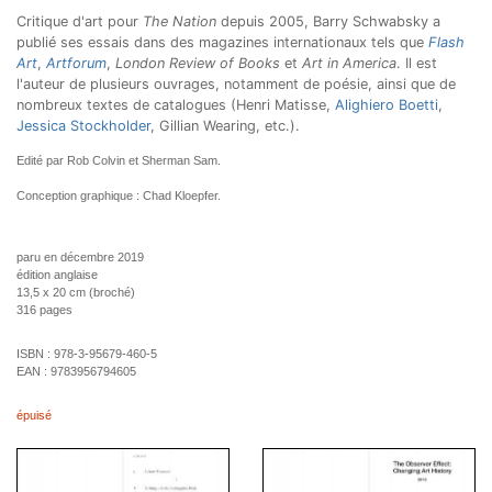
Critique d'art pour
The Nation
depuis 2005, Barry Schwabsky a
publié ses essais dans des magazines internationaux tels que
Flash
Art
,
Artforum
,
London Review of Books
et
Art in America
. Il est
l'auteur de plusieurs ouvrages, notamment de poésie, ainsi que de
nombreux textes de catalogues (Henri Matisse,
Alighiero Boetti
,
Jessica Stockholder
, Gillian Wearing, etc.).
Edité par Rob Colvin et Sherman Sam.
Conception graphique : Chad Kloepfer.
paru en décembre 2019
édition anglaise
13,5 x 20 cm (broché)
316 pages
ISBN :
978-3-95679-460-5
EAN :
9783956794605
épuisé