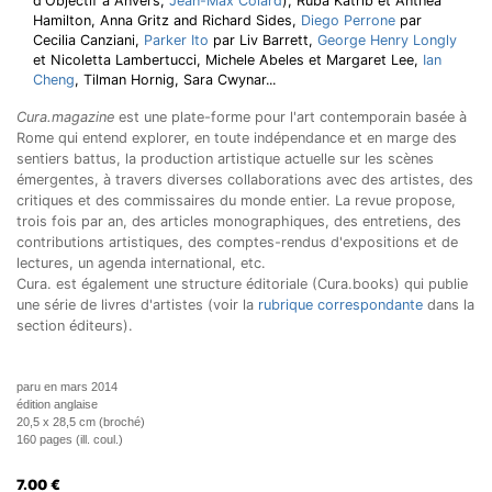
d'Objectif à Anvers,
Jean-Max Colard
), Ruba Katrib et Anthea
Hamilton, Anna Gritz and Richard Sides,
Diego Perrone
par
Cecilia Canziani,
Parker Ito
par Liv Barrett,
George Henry Longly
et Nicoletta Lambertucci, Michele Abeles et Margaret Lee,
Ian
Cheng
, Tilman Hornig, Sara Cwynar...
Cura.magazine
est une plate-forme pour l'art contemporain basée à
Rome qui entend explorer, en toute indépendance et en marge des
sentiers battus, la production artistique actuelle sur les scènes
émergentes, à travers diverses collaborations avec des artistes, des
critiques et des commissaires du monde entier. La revue propose,
trois fois par an, des articles monographiques, des entretiens, des
contributions artistiques, des comptes-rendus d'expositions et de
lectures, un agenda international, etc.
Cura. est également une structure éditoriale (Cura.books) qui publie
une série de livres d'artistes (voir la
rubrique correspondante
dans la
section éditeurs).
paru en mars 2014
édition anglaise
20,5 x 28,5 cm (broché)
160 pages (ill. coul.)
7.00
€