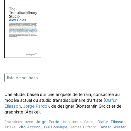
liste de souhaits
Une étude, basée sur une enquête de terrain, consacrée au
modèle actuel du studio transdisciplinaire d'artiste (
Olafur
Eliasson
,
Jorge Pardo
), de designer (Konstantin Grcic) et de
graphiste (Åbäke).
Entretiens avec
Jorge Pardo
, Konstantin Grcic,
Olafur Eliasson
,
Åbäke,
Vito Acconci
,
Gui Bonsiepe
, James Clifford,
Dexter Sinister
,