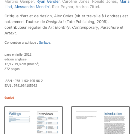
Martino Gamper,
Ryan Gander
, Caroline Jones, Ronald Jones,
Maria
Lind
,
Alessandro Mendini
, Rick Poynor, Andrea Zittel.
Critique d'art et de design, Alex Coles (vit et travaille à Londres) est
notamment l'auteur de
DesignArt
(Tate Publishing, 2005),
contributeur régulier de
Art Monthly
,
Contemporary
,
Parachute
et
Artext
.
Conception graphique :
Surface
.
paru en juillet 2012
édition anglaise
12,9 x 19,8 cm (broché)
372 pages
ISBN :
978-1-934105-96-2
EAN :
9781934105962
épuisé