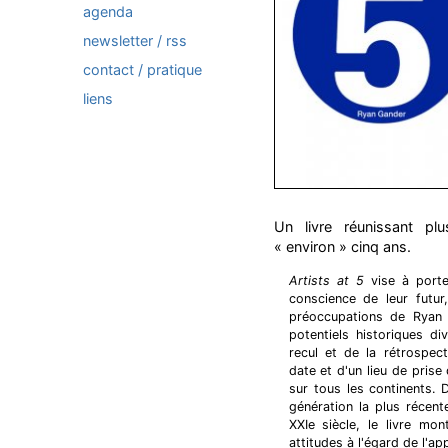
agenda
newsletter / rss
contact / pratique
liens
Un livre réunissant plu
« environ » cinq ans.
Artists at 5
vise à porter
conscience de leur futur
préoccupations de Ryan 
potentiels historiques di
recul et de la rétrospec
date et d'un lieu de prise
sur tous les continents. 
génération la plus récen
XXIe siècle, le livre mo
attitudes à l'égard de l'a