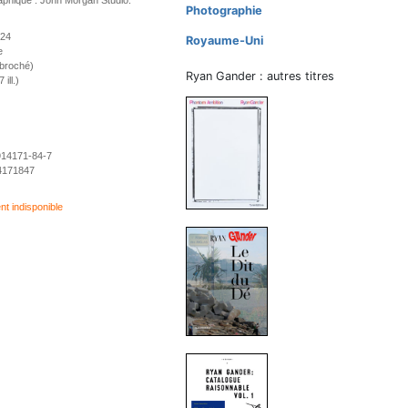
aphique : John Morgan Studio.
Photographie
024
Royaume-Uni
e
(broché)
Ryan Gander : autres titres
ill.)
914171-84-7
4171847
 indisponible