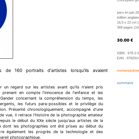
Conception gr
paru en juin 2
édition anglais
16,5 x 22 cm 
368 pages (167 
30.00
€
ISBN :
978-2-
EAN :
978291
s de 160 portraits d'artistes lorsqu'ils avaient
momentanément
sommaire
 un regard sur les artistes avant qu'ils n'aient pris
, prenant en compte l'innocence de l'enfance et les
Gander concernant la compréhension du temps, les
vergents, les futurs para-possibles et le privilège du
tion. Présenté chronologiquement, accompagné d'une
 de vue, il retrace l'histoire de la photographie amateur
Depuis le début du XXe siècle jusqu'aux artistes de la
te dont les photographies ont été prises au début du
ntre également les progrès de la technologie et des
ppareil photographique.