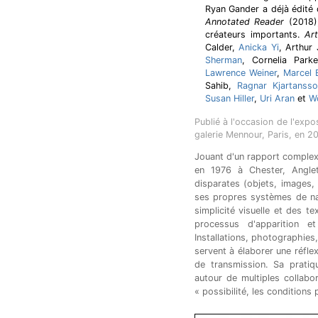
Ryan Gander a déjà édité
Annotated Reader
(2018),
créateurs importants.
Art
Calder,
Anicka Yi
, Arthur
Sherman
, Cornelia Park
Lawrence Weiner
,
Marcel 
Sahib,
Ragnar Kjartanss
Susan Hiller
,
Uri Aran
et
Wo
Publié à l'occasion de l'exp
galerie Mennour, Paris, en 2
Jouant d'un rapport complexe
en 1976 à Chester, Anglet
disparates (objets, images, 
ses propres systèmes de nar
simplicité visuelle et des t
processus d'apparition e
Installations, photographies
servent à élaborer une réflex
de transmission. Sa pratiq
autour de multiples collabora
« possibilité, les condition