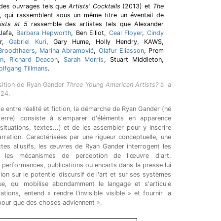
 des ouvrages tels que
Artists' Cocktails
(2013) et
The
 qui rassemblent sous un même titre un éventail de
ists at 5
rassemble des artistes tels que Alexander
 Jafa,
Barbara Hepworth
, Ben Elliot,
Ceal Floyer
,
Cindy
er,
Gabriel Kuri
, Gary Hume, Holly Hendry, KAWS,
Broodthaers
,
Marina Abramović
,
Olafur Eliasson
, Prem
on
,
Richard Deacon
,
Sarah Morris
, Stuart Middleton,
lfgang Tillmans
.
osition de Ryan Gander
Three Young American Artists?
à la
024.
 entre réalité et fiction, la démarche de Ryan Gander (né
erre) consiste à s'emparer d'éléments en apparence
situations, textes...) et de les assembler pour y inscrire
ration. Caractérisées par une rigueur conceptuelle, une
extes allusifs, les œuvres de Ryan Gander interrogent les
t les mécanismes de perception de l'œuvre d'art.
, performances, publications ou encarts dans la presse lui
ion sur le potentiel discursif de l'art et sur ses systèmes
ue, qui mobilise abondamment le langage et s'articule
tions, entend « rendre l'invisible visible » et fournir la
s pour que des choses adviennent ».