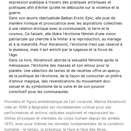
expression publique à travers des pratiques artistiques et
politiques afin d'éviter qu'elle ne débouche sur la violence et la
guerre.
Dans son œuvre réactualisée
Balkan Erotic Epic
, elle joue de
manière ironique et provocatrice avec les aspirations collectives
à une relation érotique avec la communauté, la terre et le
cosmos. Ce faisant, elle libère l'érotisme féminin d'une vision
patriarcale qui cherche à le limiter à la reproduction, au mariage
et à la maternité. Pour Abramović, l'érotisme n'est pas réservé à
la jeunesse, mais il est enrichi par la sagesse et la force de
l'âge.
Dans ce livre, Abramović aborde la sexualité féminine après la
ménopause, l'érotisme des masses et son amour pour la
planète. Une sélection de textes et de recettes offre un aperçu
de la politique de l'érotisme, de la façon de concocter un philtre
d'amour magique, des revendications du mouvement éco-
sexuel et du symbolisme de la vulve et de son pouvoir
constitutif pour les communautés.
Pionnière et figure emblématique de l'art corporel, Marina Abramović
(née en 1946 à Belgrade) est mondialement connue pour ses
performances et actions radicales explorant et repoussant les
limites physiques et mentales du corps humain depuis les années
1970, avec pour thèmes les données fondamentales de la condition
humaine – le temps, la présence, le face-à-face des êtres.