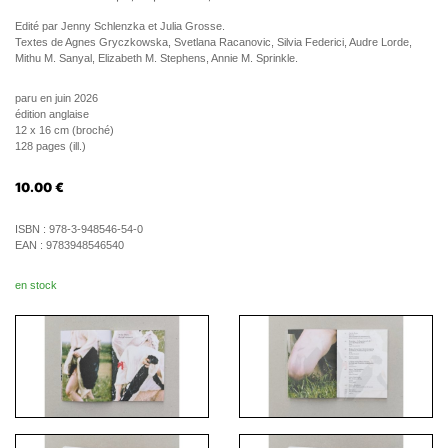
Edité par Jenny Schlenzka et Julia Grosse.
Textes de Agnes Gryczkowska, Svetlana Racanovic, Silvia Federici, Audre Lorde,
Mithu M. Sanyal, Elizabeth M. Stephens, Annie M. Sprinkle.
paru en juin 2026
édition anglaise
12 x 16 cm (broché)
128 pages (ill.)
10.00
€
ISBN :
978-3-948546-54-0
EAN :
9783948546540
en stock