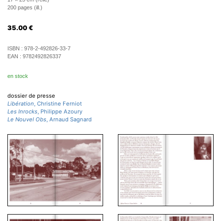
200 pages (ill.)
35.00
€
ISBN :
978-2-492826-33-7
EAN :
9782492826337
en stock
dossier de presse
Libération
, Christine Ferniot
Les Inrocks
, Philippe Azoury
Le Nouvel Obs
, Arnaud Sagnard