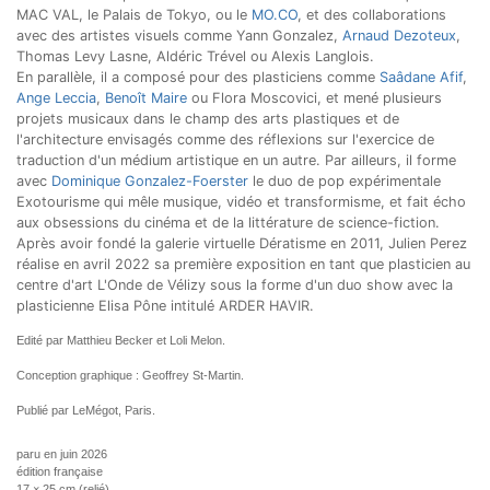
MAC VAL, le Palais de Tokyo, ou le
MO.CO
, et des collaborations
avec des artistes visuels comme Yann Gonzalez,
Arnaud Dezoteux
,
Thomas Levy Lasne, Aldéric Trével ou Alexis Langlois.
En parallèle, il a composé pour des plasticiens comme
Saâdane Afif
,
Ange Leccia
,
Benoît Maire
ou Flora Moscovici, et mené plusieurs
projets musicaux dans le champ des arts plastiques et de
l'architecture envisagés comme des réflexions sur l'exercice de
traduction d'un médium artistique en un autre. Par ailleurs, il forme
avec
Dominique Gonzalez-Foerster
le duo de pop expérimentale
Exotourisme qui mêle musique, vidéo et transformisme, et fait écho
aux obsessions du cinéma et de la littérature de science-fiction.
Après avoir fondé la galerie virtuelle Dératisme en 2011, Julien Perez
réalise en avril 2022 sa première exposition en tant que plasticien au
centre d'art L'Onde de Vélizy sous la forme d'un duo show avec la
plasticienne Elisa Pône intitulé ARDER HAVIR.
Edité par Matthieu Becker et Loli Melon.
Conception graphique : Geoffrey St-Martin.
Publié par LeMégot, Paris.
paru en juin 2026
édition française
17 × 25 cm (relié)