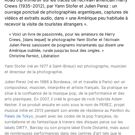
Crews (1935-2012), par Yann Stofer et Julien Perez : un
ouvrage ponctué de photographies argentiques, captures de
vidéos et extraits audio, dans « une Amérique peu habituée à
recevoir la visite de touristes étrangers ».
« Voici un livre de passionnés, pour les amateurs de Harry
Crews, [dans lequel] le photographe Yann Stofer et l'écrivain
Julien Perez saisissent de poignants instantanés qui disent une
Amérique oubliée, rurale jusqu'au bout des ongles. »
Christine Ferniot,
Libération
Yann Stofer (né en 1977 à Saint-Brieuc) est photographe, musicien
et directeur de la photographie.
Julien Perez (né en 1986 à Bordeaux, vit et travaille à Paris) est un
compositeur, musicien, interprète et artiste français. Sa pratique se
situe à la confluence de la musique pop, de la performance et des
arts plastiques. En 2007, il créé le groupe de rock hybride Adam
Kesher. Il se produit ensuite en solo sous le nom de PEREZ, projet
musical initié en 2013 pendant son année de résidence au Pavillon du
Palais de Tokyo
, jouant avec les codes de la pop française, du
surréalisme et du fantastique à travers des disques parus sur les
labels DIRTY, Barclay ou son propre label Etoile Distante, mais aussi
de nombreuses performances dans des centres d'art tels que le