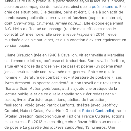
Anne-Claire Hello pratique la performance et/ou la lecture sur scène,
seule ou accompagnée de musiciens, ainsi que la
poésie sonore
. Elle
crée des situations. Elle dessine, peint et écrit. Elle a à son actif de
nombreuses publications en revues et fanzines (papier ou internet,
dont
Overwriting
,
Chimères
,
Armée noire
…). Elle expose également.
A.C. Hello a effectué un passage (rapide mais efficace) dans le
collectif L'Armée noire. Elle crée la revue
Frappa
en 2014, revue
multimédia visible sur le net, et qui a vocation à exister également en
version papier.
Liliane Giraudon (née en 1946 à Cavaillon, vit et travaille à Marseille)
est femme de lettres, poétesse et traductrice. Son travail d'écriture,
situé entre prose (la prose n'existe pas) et poème (un poème n'est
jamais seul) semble une traversée des genres. Entre ce qu'elle
nomme « littérature de combat » et « littérature de poubelle », ses
livres dressent un spectre accidenté. A son travail de « revuiste »
(
Banana Split
,
Action poétiques
,
If
…) s'ajoute une pratique de la
lecture publique et de ce qu'elle appelle son « écriredessiner » :
tracts, livres d'artiste, expositions, ateliers de traduction,
feuilletons, vidéo (avec Patrick Laffont), théâtre (avec Geoffroy
Coppini, Hubert Colas, Yves-Noël Genot et
Robert Cantarella
), radio
(Atelier Création Radiophonique et Fictions France Culture), actions
minuscules… En 2013 elle co-dirige chez Bazar édition un mensuel
de poésie
La gazette des jockeys camouflés
, 13 numéros. Une