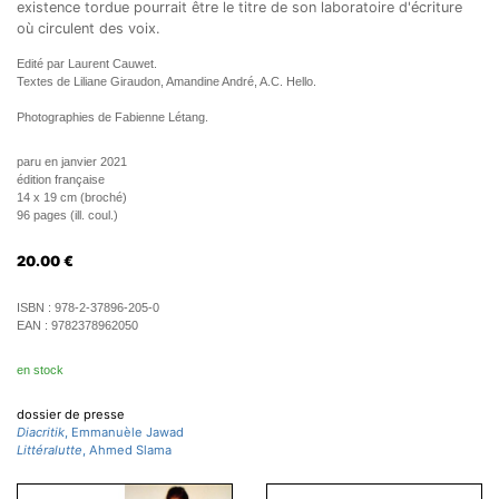
existence tordue pourrait être le titre de son laboratoire d'écriture
où circulent des voix.
Edité par Laurent Cauwet.
Textes de Liliane Giraudon, Amandine André, A.C. Hello.
Photographies de Fabienne Létang.
paru en janvier 2021
édition française
14 x 19 cm (broché)
96 pages (ill. coul.)
20.00
€
ISBN :
978-2-37896-205-0
EAN :
9782378962050
en stock
dossier de presse
Diacritik
, Emmanuèle Jawad
Littéralutte
, Ahmed Slama