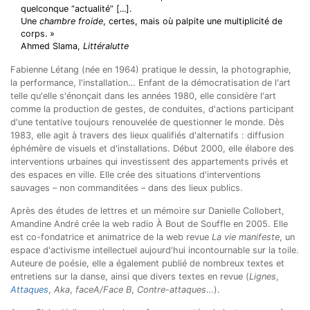
quelconque “actualité” [...].
Une
chambre froide
, certes, mais où palpite une multiplicité de
corps. »
Ahmed Slama,
Littéralutte
Fabienne Létang (née en 1964) pratique le dessin, la photographie,
la performance, l'installation… Enfant de la démocratisation de l'art
telle qu'elle s'énonçait dans les années 1980, elle considère l'art
comme la production de gestes, de conduites, d'actions participant
d'une tentative toujours renouvelée de questionner le monde. Dès
1983, elle agit à travers des lieux qualifiés d'alternatifs : diffusion
éphémère de visuels et d'installations. Début 2000, elle élabore des
interventions urbaines qui investissent des appartements privés et
des espaces en ville. Elle crée des situations d'interventions
sauvages – non commanditées – dans des lieux publics.
Après des études de lettres et un mémoire sur Danielle Collobert,
Amandine André crée la web radio À Bout de Souffle en 2005. Elle
est co-fondatrice et animatrice de la web revue
La vie manifeste
, un
espace d'activisme intellectuel aujourd'hui incontournable sur la toile.
Auteure de poésie, elle a également publié de nombreux textes et
entretiens sur la danse, ainsi que divers textes en revue (
Lignes
,
Attaques
,
Aka
,
faceA/Face B
,
Contre-attaques
…).