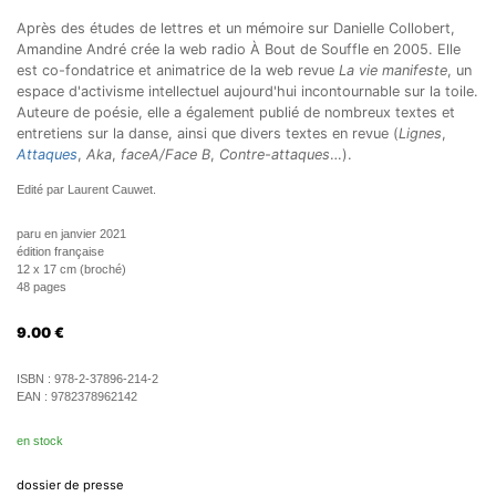
Après des études de lettres et un mémoire sur Danielle Collobert,
Amandine André crée la web radio À Bout de Souffle en 2005. Elle
est co-fondatrice et animatrice de la web revue
La vie manifeste
, un
espace d'activisme intellectuel aujourd'hui incontournable sur la toile.
Auteure de poésie, elle a également publié de nombreux textes et
entretiens sur la danse, ainsi que divers textes en revue (
Lignes
,
Attaques
,
Aka
,
faceA/Face B
,
Contre-attaques
…).
Edité par Laurent Cauwet.
paru en janvier 2021
édition française
12 x 17 cm (broché)
48 pages
9.00
€
ISBN :
978-2-37896-214-2
EAN :
9782378962142
en stock
dossier de presse