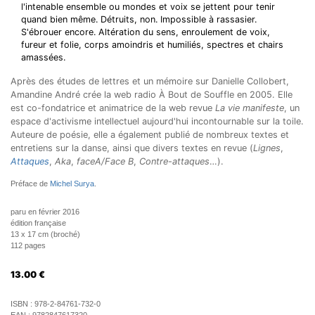
l'intenable ensemble ou mondes et voix se jettent pour tenir
quand bien même. Détruits, non. Impossible à rassasier.
S'ébrouer encore. Altération du sens, enroulement de voix,
fureur et folie, corps amoindris et humiliés, spectres et chairs
amassées.
Après des études de lettres et un mémoire sur Danielle Collobert,
Amandine André crée la web radio À Bout de Souffle en 2005. Elle
est co-fondatrice et animatrice de la web revue
La vie manifeste
, un
espace d'activisme intellectuel aujourd'hui incontournable sur la toile.
Auteure de poésie, elle a également publié de nombreux textes et
entretiens sur la danse, ainsi que divers textes en revue (
Lignes
,
Attaques
,
Aka
,
faceA/Face B
,
Contre-attaques
…).
Préface de
Michel Surya
.
paru en février 2016
édition française
13 x 17 cm (broché)
112 pages
13.00
€
ISBN :
978-2-84761-732-0