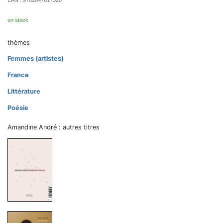
EAN :
9782847617320
en stock
thèmes
Femmes (artistes)
France
Littérature
Poésie
Amandine André : autres titres