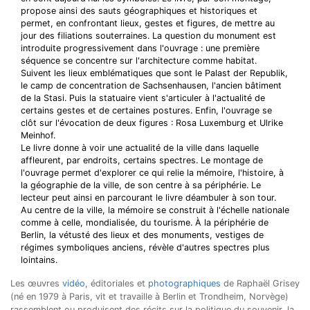
propose ainsi des sauts géographiques et historiques et
permet, en confrontant lieux, gestes et figures, de mettre au
jour des filiations souterraines. La question du monument est
introduite progressivement dans l'ouvrage : une première
séquence se concentre sur l'architecture comme habitat.
Suivent les lieux emblématiques que sont le Palast der Republik,
le camp de concentration de Sachsenhausen, l'ancien bâtiment
de la Stasi. Puis la statuaire vient s'articuler à l'actualité de
certains gestes et de certaines postures. Enfin, l'ouvrage se
clôt sur l'évocation de deux figures : Rosa Luxemburg et Ulrike
Meinhof.
Le livre donne à voir une actualité de la ville dans laquelle
affleurent, par endroits, certains spectres. Le montage de
l'ouvrage permet d'explorer ce qui relie la mémoire, l'histoire, à
la géographie de la ville, de son centre à sa périphérie. Le
lecteur peut ainsi en parcourant le livre déambuler à son tour.
Au centre de la ville, la mémoire se construit à l'échelle nationale
comme à celle, mondialisée, du tourisme. À la périphérie de
Berlin, la vétusté des lieux et des monuments, vestiges de
régimes symboliques anciens, révèle d'autres spectres plus
lointains.
Les œuvres
vidéo
, éditoriales et
photographiques
de Raphaël Grisey
(né en 1979 à Paris, vit et travaille à Berlin et Trondheim, Norvège)
rassemblent ou produisent des récits sur la politique du souvenir, la