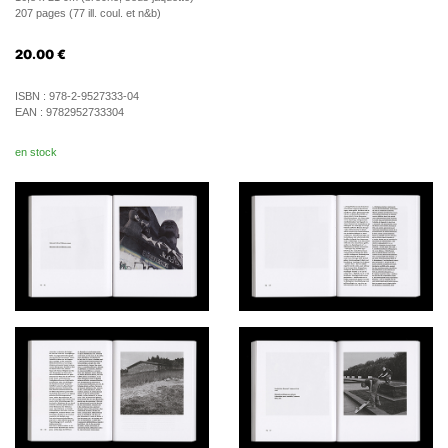
207 pages (77 ill. coul. et n&b)
20.00
€
ISBN :
978-2-9527333-04
EAN :
9782952733304
en stock