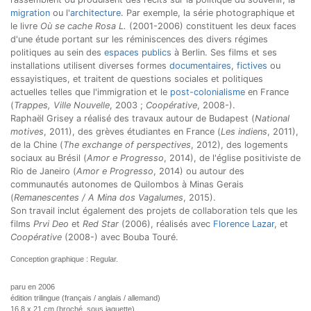
migration
ou l'
architecture
. Par exemple, la série photographique et
le livre
Où se cache Rosa L.
(2001-2006) constituent les deux faces
d'une étude portant sur les réminiscences des divers régimes
politiques au sein des
espaces publics
à Berlin. Ses films et ses
installations utilisent diverses formes
documentaires
,
fictives
ou
essayistiques, et traitent de questions sociales et politiques
actuelles telles que l'immigration et le
post-colonialisme
en France
(
Trappes, Ville Nouvelle
, 2003 ;
Coopérative
, 2008-).
Raphaël Grisey a réalisé des travaux autour de Budapest (
National
motives
, 2011), des grèves étudiantes en France (
Les indiens
, 2011),
de la Chine (
The exchange of perspectives
, 2012), des logements
sociaux au Brésil (
Amor e Progresso
, 2014), de l'église positiviste de
Rio de Janeiro (
Amor e Progresso
, 2014) ou autour des
communautés autonomes de Quilombos à Minas Gerais
(
Remanescentes / A Mina dos Vagalumes
, 2015).
Son travail inclut également des projets de collaboration tels que les
films
Prvi Deo
et
Red Star
(2006), réalisés avec
Florence Lazar
, et
Coopérative
(2008-) avec Bouba Touré.
Conception graphique : Regular.
paru en 2006
édition trilingue (français / anglais / allemand)
16,8 x 21 cm (broché, sous jaquette)