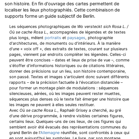
son histoire. En fin d'ouvrage des cartes permettent de
localiser les lieux photographiés. Cette combinaison de
supports forme un guide subjectif de Berlin.
Les séquences photographiques de
Wo versteckt sich Rosa L. /
Où se cache Rosa L.
, accompagnées de légendes et de textes
plus longs, mêlent
portraits
et
paysages
, photographie
d'architectures, de monuments ou d'intérieurs. À la manière
d'une « voix off », des extraits de textes, courant sur plusieurs
pages, viennent par endroits compléter les légendes. Celles-ci
peuvent être concises – dates et lieux de prise de vue –, comme
s'étoffer d'informations historiques ou de citations littéraires,
donner des précisions sur un lieu, son histoire contemporaine,
son passé. Textes et images s'articulent donc suivant différents
rapports – de la précision factuelle à l'évocation distanciée –
pour former un montage plein de modulations : séquences
silencieuses, aérées, où les images peuvent rester muettes,
séquences plus denses où le texte fait émerger une histoire que
les images ne peuvent à elles seules restituer.
Avec
Où se cache Rosa L.
, Raphaël Grisey a cherché, au gré
d'une dérive programmée, à rendre visibles certaines figures,
certains lieux. Quelques-uns de ces lieux, de ces figures qui
semblent avoir été évacués des représentations communes du
grand Berlin de l'
Allemagne
réunifiée, sont confrontés à ceux qui
en sont aujourd'hui les symboles. Le livre, par son montage,