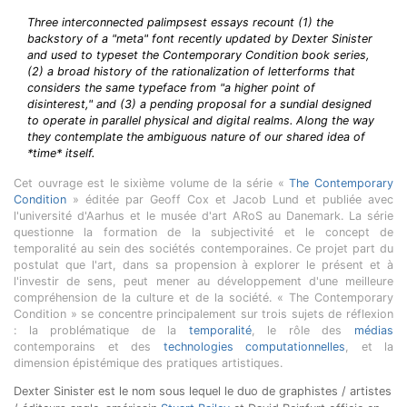
Three interconnected palimpsest essays recount (1) the
backstory of a "meta" font recently updated by Dexter Sinister
and used to typeset the Contemporary Condition book series,
(2) a broad history of the rationalization of letterforms that
considers the same typeface from "a higher point of
disinterest," and (3) a pending proposal for a sundial designed
to operate in parallel physical and digital realms. Along the way
they contemplate the ambiguous nature of our shared idea of
*time* itself.
Cet ouvrage est le sixième volume de la série «
The Contemporary
Condition
» éditée par Geoff Cox et Jacob Lund et publiée avec
l'université d'Aarhus et le musée d'art ARoS au Danemark. La série
questionne la formation de la subjectivité et le concept de
temporalité au sein des sociétés contemporaines. Ce projet part du
postulat que l'art, dans sa propension à explorer le présent et à
l'investir de sens, peut mener au développement d'une meilleure
compréhension de la culture et de la société. « The Contemporary
Condition » se concentre principalement sur trois sujets de réflexion
: la problématique de la
temporalité
, le rôle des
médias
contemporains et des
technologies computationnelles
, et la
dimension épistémique des pratiques artistiques.
Dexter Sinister est le nom sous lequel le duo de graphistes / artistes