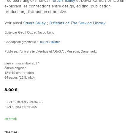
/ éditeurs anglo-américain
Stuart Bailey
et David Reinfurt officie en
explorant les connections entre design, editing, publication,
production, distribution et archive.
Voir aussi
Stuart Bailey
;
Bulletins of The Serving Library
.
Edité par Geoff Cox et Jacob Lund.
Conception graphique :
Dexter Sinister
.
Publié par l'université d'Aarhus et ARoS Art Museum, Danemark.
paru en novembre 2017
édition anglaise
12 x 19 cm (broché)
64 pages (12 ill. n&b)
8.00
€
ISBN :
978-3-95679-345-5
EAN :
9783956793455
en stock
thèmes