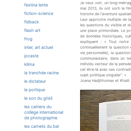
Je veux voir
, un long‐métra
festina lente
mai 2013, ils ont sorti le f
fiction-science
histoire de l'aventure spatial
Leur approche multiple de la
fidback
les questions du visible et du
flash art
une place primordiale. Le pr
de données historiques, cult
frog
expliquent : « Tout notre 
inter, art actuel
continuellement la question du
vie personnelle), la questio
jocaste
communautaire, dans un tem
klima
individu vecteur de la pensée 
cet être‐là avec ses contradic
la tranchée racine
sujet politique singulier”. »
Joana Hadjithomas et Khalil 
le dictateur
le portique
le son du grisli
les cahiers du
collège international
de photographie
les carnets du bal