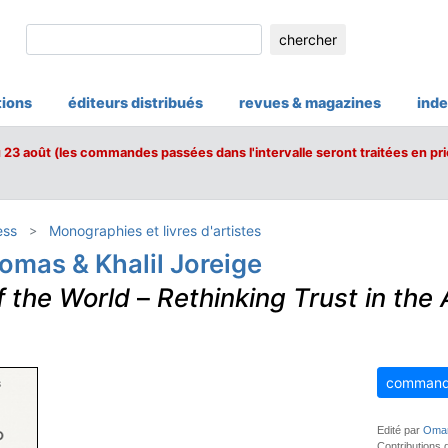
chercher
tions
éditeurs distribués
revues & magazines
inde
u 23 août (les commandes passées dans l'intervalle seront traitées en pri
ess
Monographies et livres d'artistes
omas & Khalil Joreige
 the World
–
Rethinking Trust in the 
command
Edité par
Omar
Contributions 