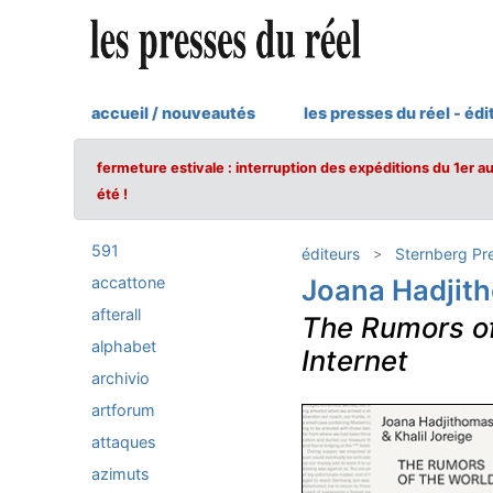
accueil / nouveautés
les presses du réel - édi
fermeture estivale : interruption des expéditions du 1er a
été !
591
éditeurs
Sternberg Pr
accattone
Joana Hadjith
afterall
The Rumors of
alphabet
Internet
archivio
artforum
attaques
azimuts