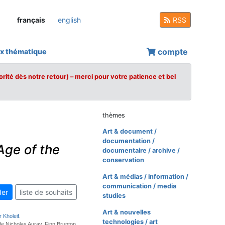
français
english
RSS
compte
x thématique
orité dès notre retour) – merci pour votre patience et bel
thèmes
Art & document /
documentation /
Age of the
documentaire / archive /
conservation
Art & médias / information /
communication / media
er
liste de souhaits
studies
Art & nouvelles
 Kholeif
.
technologies / art
de Nicholas Auray, Finn Brunton,