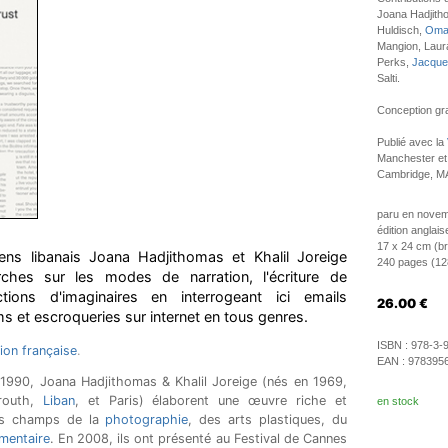
Joana Hadjitho
Huldisch,
Omar
Mangion, Laur
Perks,
Jacque
Salti.
Conception gra
Publié avec la
Manchester et 
Cambridge, M
paru en nove
édition anglais
17 x 24 cm (b
iens libanais Joana Hadjithomas et Khalil Joreige
240 pages (128 
rches sur les modes de narration, l'écriture de
ctions d'imaginaires en interrogeant ici emails
26.00
€
s et escroqueries sur internet en tous genres.
ISBN :
978-3-
tion française
.
EAN :
978395
 1990, Joana Hadjithomas & Khalil Joreige (nés en 1969,
yrouth,
Liban
, et Paris) élaborent une œuvre riche et
en stock
les champs de la
photographie
, des arts plastiques, du
mentaire
. En 2008, ils ont présenté au Festival de Cannes