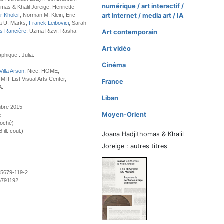
numérique / art interactif /
mas & Khalil Joreige, Henriette
 Kholeif
, Norman M. Klein, Eric
art internet / media art / IA
a U. Marks,
Franck Leibovici
, Sarah
s Rancière
, Uzma Rizvi, Rasha
Art contemporain
Art vidéo
phique : Julia.
Cinéma
Villa Arson
, Nice, HOME,
MIT List Visual Arts Center,
France
A.
Liban
mbre 2015
Moyen-Orient
e
roché)
ill. coul.)
Joana Hadjithomas & Khalil
Joreige : autres titres
95679-119-2
6791192