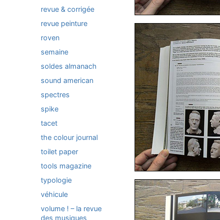
revue & corrigée
revue peinture
roven
semaine
soldes almanach
sound american
spectres
spike
tacet
the colour journal
toilet paper
tools magazine
typologie
véhicule
volume ! – la revue
des musiques