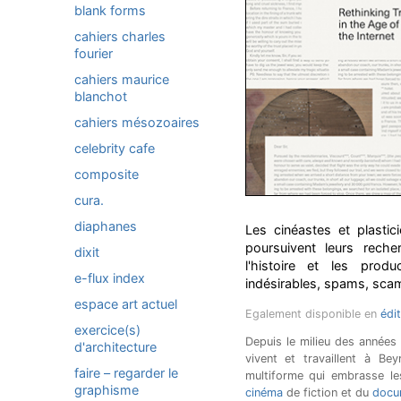
blank forms
cahiers charles
fourier
cahiers maurice
blanchot
cahiers mésozoaires
celebrity cafe
composite
cura.
diaphanes
Les cinéastes et plastic
poursuivent leurs reche
dixit
l'histoire et les produ
e-flux index
indésirables, spams, scam
espace art actuel
Egalement disponible en
édi
exercice(s)
Depuis le milieu des années
d'architecture
vivent et travaillent à Be
faire – regarder le
multiforme qui embrasse 
graphisme
cinéma
de fiction et du
docu