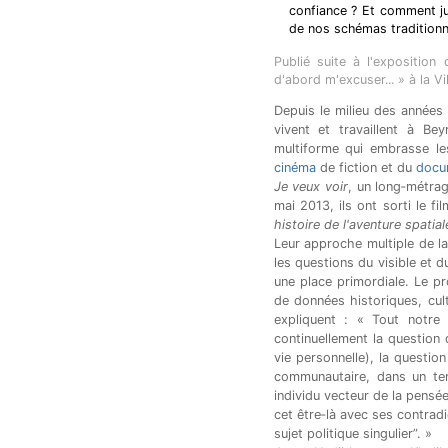
confiance ? Et comment jug
de nos schémas traditionn
Publié suite à l'exposition
d'abord m'excuser... » à la Vi
Depuis le milieu des années
vivent et travaillent à Be
multiforme qui embrasse 
cinéma
de fiction et du
docu
Je veux voir
, un long‐métra
mai 2013, ils ont sorti le f
histoire de l'aventure spatial
Leur approche multiple de la
les questions du visible et du
une place primordiale. Le pr
de données historiques, cult
expliquent : « Tout notre 
continuellement la question du
vie personnelle), la questio
communautaire, dans un tem
individu vecteur de la pensée 
cet être‐là avec ses contradic
sujet politique singulier”. »