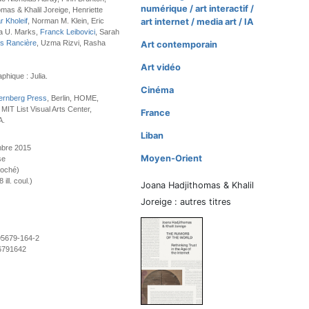
numérique / art interactif /
mas & Khalil Joreige, Henriette
 Kholeif
, Norman M. Klein, Eric
art internet / media art / IA
a U. Marks,
Franck Leibovici
, Sarah
s Rancière
, Uzma Rizvi, Rasha
Art contemporain
Art vidéo
phique : Julia.
Cinéma
ernberg Press
, Berlin, HOME,
MIT List Visual Arts Center,
France
A.
Liban
mbre 2015
Moyen-Orient
se
roché)
ill. coul.)
Joana Hadjithomas & Khalil
Joreige : autres titres
95679-164-2
6791642