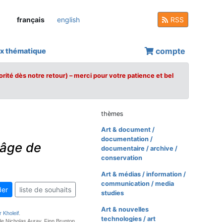
français
english
RSS
compte
x thématique
orité dès notre retour) – merci pour votre patience et bel
thèmes
Art & document /
documentation /
'âge de
documentaire / archive /
conservation
Art & médias / information /
communication / media
er
liste de souhaits
studies
Art & nouvelles
 Kholeif
.
technologies / art
de Nicholas Auray, Finn Brunton,