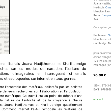
Joana Hadjitho
Huldisch,
Omar
Mangion, Laur
Perks,
Jacque
Salti.
Conception gra
Publié avec
St
Manchester et 
Cambridge, M
paru en nove
édition françai
17 x 24 cm (b
iens libanais Joana Hadjithomas et Khalil Joreige
240 pages (128 
rches sur les modes de narration, l'écriture de
ctions d'imaginaires en interrogeant ici emails
26.00
€
s et escroqueries sur internet en tous genres.
ISBN :
978-3-
e l'ensemble des matériaux collectés par les artistes
EAN :
978395
de leurs recherches sur l'élaboration et l'articulation
'ère numérique. Ce travail est au point de départ d'une
en stock
 la nature de l'autorité et de la croyance à l'heure
nes, Joana Hadjithomas et Khalil Joreige questionnent
: Comment internet l'a-t-il remodelé les relations de