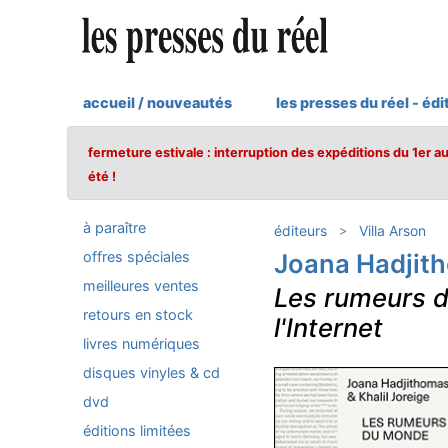
accueil / nouveautés
les presses du réel - édi
fermeture estivale : interruption des expéditions du 1er a
été !
à paraître
éditeurs
Villa Arson
offres spéciales
Joana Hadjith
meilleures ventes
Les rumeurs 
retours en stock
l'Internet
livres numériques
disques vinyles & cd
dvd
éditions limitées