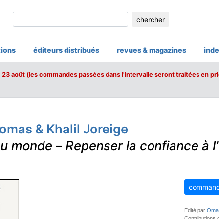
chercher
tions
éditeurs distribués
revues & magazines
inde
u 23 août (les commandes passées dans l'intervalle seront traitées en pri
omas & Khalil Joreige
du monde
–
Repenser la confiance à l
command
Edité par
Omar
Contributions 