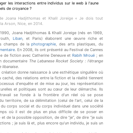
er les interactions entre individus sur le web à l'aune
els de croyance ?
 de Joana Hadjithomas et Khalil Joreige « Je dois tout
lla Arson, Nice, en 2014.
 1990, Joana Hadjithomas & Khalil Joreige (nés en 1969,
yrouth,
Liban
, et Paris) élaborent une œuvre riche et
les champs de la
photographie
, des arts plastiques, du
mentaire
. En 2008, ils ont présenté au Festival de Cannes
ge de fiction avec Catherine Deneuve et
Rabih Mroué
; en
ilm documentaire
The Lebanese Rocket Society : l'étrange
e libanaise
.
 création donne naissance à une esthétique singulière où
 caché, des relations entre la fiction et la réalité tiennent
ocessus d'enquête et de mise au jour, les représentation
urelles et politiques sont au cœur de leur démarche. Ils
travail se fonde à la frontière d'un réel où se pose
 territoire, de sa délimitation (celui de l'art, celui de la
n du corps social et du corps individuel dans une société
ps où il est de plus en plus difficile de se poser en
et de la possible opposition, de dire “je”, de dire “je suis
tions ; je suis là et, plus encore qu'un individu, je suis un