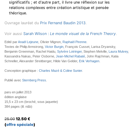
significatifs ; et d'autre part, il livre une réflexion sur les
relations complexes entre création artistique et pensée
théorique.
Ouvrage lauréat du
Prix Fernand Baudin 2013
.
Voir aussi
Sarah Wilson :
Le monde visuel de la French Theory
.
Edité par
Anaël Lejeune
, Olivier Mignon,
Raphaël Pirenne
.
Textes de Philip Armstrong,
Victor Burgin
, François Cusset, Larisa Dryansky,
Benjamin Greenman, Rachel Haidu,
Sylvère Lotringer
, Stephen Melville,
Laura Mulvey
,
Kassandra Nakas, Peter Osborne,
Jean-Michel Rabaté
, John Rajchman, Katia
Schneller, Alexander Streitberger, Hilde Van Gelder,
Erik Verhagen
.
Conception graphique :
Charles Mazé & Coline Sunier
.
Publié avec
Sternberg Press
.
paru en juillet 2013
édition anglaise
15,5 x 23 cm (broché, sous jaquette)
384 pages (ill. n&b)
25.00
12.50
€
(
offre spéciale
)