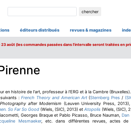
chercher
tions
éditeurs distribués
revues & magazines
inde
u 23 août (les commandes passées dans l'intervalle seront traitées en pri
Pirenne
r en histoire de l'art, professeur à l'ERG et à la Cambre (Bruxelles)
 suivants :
French Theory and American Art
(
Sternberg Pres
/
(SI
 Photography after Modernism
(Leuven University Press, 2013),
nen. So Far So Good
(Wiels, (SIC), 2013) et
Atopolis
(Wiels, (SIC), 2
 Giacometti, Georges Braque et Pablo Picasso, Bruce Nauman,
Dan
cqueline Mesmaeker
, etc. dans différentes revues, actes de