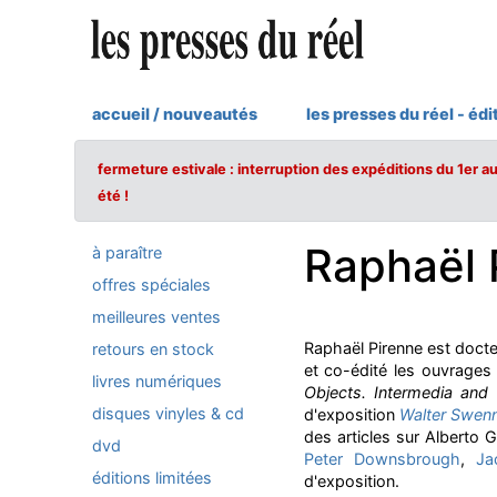
accueil / nouveautés
les presses du réel - édi
fermeture estivale : interruption des expéditions du 1er a
été !
Raphaël 
à paraître
offres spéciales
meilleures ventes
Raphaël Pirenne est docteu
retours en stock
et co-édité les ouvrages
livres numériques
Objects. Intermedia and
disques vinyles & cd
d'exposition
Walter Swen
des articles sur Alberto
dvd
Peter Downsbrough
,
Ja
éditions limitées
d'exposition.