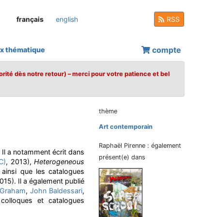
français
english
RSS
compte
x thématique
orité dès notre retour) – merci pour votre patience et bel
thème
Art contemporain
Raphaël Pirenne : également
. Il a notamment écrit dans
présent(e) dans
C)
, 2013),
Heterogeneous
 ainsi que les catalogues
015). Il a également publié
 Graham
,
John Baldessari
,
 colloques et catalogues