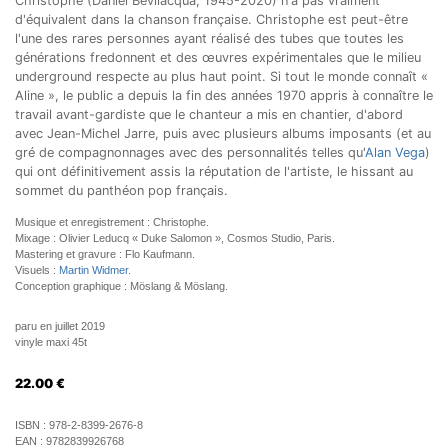
Christophe (Daniel Bevilacqua, 1945-2020) n'a pas vraiment
d'équivalent dans la chanson française. Christophe est peut-être
l'une des rares personnes ayant réalisé des tubes que toutes les
générations fredonnent et des œuvres expérimentales que le milieu
underground respecte au plus haut point. Si tout le monde connaît «
Aline », le public a depuis la fin des années 1970 appris à connaître le
travail avant-gardiste que le chanteur a mis en chantier, d'abord
avec Jean-Michel Jarre, puis
avec plusieurs albums imposants (et au
gré de compagnonnages avec des personnalités telles qu'
Alan Vega
)
qui ont définitivement assis la réputation de l'artiste, le hissant au
sommet du panthéon pop français.
Musique et enregistrement : Christophe.
Mixage : Olivier Leducq « Duke Salomon », Cosmos Studio, Paris.
Mastering et gravure : Flo Kaufmann.
Visuels :
Martin Widmer
.
Conception graphique : Möslang & Möslang.
paru en juillet 2019
vinyle maxi 45t
22.00
€
ISBN :
978-2-8399-2676-8
EAN :
9782839926768