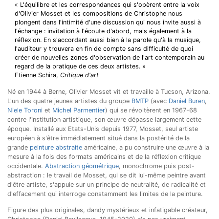
« L'équilibre et les correspondances qui s'opèrent entre la voix
d'Olivier Mosset et les compositions de Christophe nous
plongent dans l'intimité d'une discussion qui nous invite aussi à
l'échange : invitation à l'écoute d'abord, mais également à la
réflexion. En s'accordant aussi bien à la parole qu'à la musique,
l'auditeur y trouvera en fin de compte sans difficulté de quoi
créer de nouvelles zones d'observation de l'art contemporain au
regard de la pratique de ces deux artistes. »
Etienne Schira,
Critique d'art
Né en 1944 à Berne, Olivier Mosset vit et travaille à Tucson, Arizona.
L'un des quatre jeunes artistes du groupe
BMTP
(avec
Daniel Buren
,
Niele Toroni
et
Michel Parmentier
) qui se révoltèrent en 1967-68
contre l'institution artistique, son œuvre dépasse largement cette
époque. Installé aux Etats-Unis depuis 1977, Mosset, seul artiste
européen à s'être immédiatement situé dans la postérité de la
grande
peinture abstraite
américaine, a pu construire une œuvre à la
mesure à la fois des formats américains et de la réflexion critique
occidentale.
Abstraction géométrique
, monochrome puis post-
abstraction : le travail de Mosset, qui se dit lui-même peintre avant
d'être artiste, s'appuie sur un principe de neutralité, de radicalité et
d'effacement qui interroge constamment les limites de la peinture.
Figure des plus originales, dandy mystérieux et infatigable créateur,