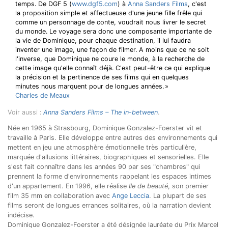
temps. De DGF 5 (
www.dgf5.com
) à
Anna Sanders Films
, c'est
la proposition simple et affectueuse d'une jeune fille frêle qui
comme un personnage de conte, voudrait nous livrer le secret
du monde. Le voyage sera donc une composante importante de
la vie de Dominique, pour chaque destination, il lui faudra
inventer une image, une façon de filmer. A moins que ce ne soit
l'inverse, que Dominique ne coure le monde, à la recherche de
cette image qu'elle connaît déjà. C'est peut-être ce qui explique
la précision et la pertinence de ses films qui en quelques
minutes nous marquent pour de longues années. »
Charles de Meaux
Voir aussi :
Anna Sanders Films – The in-between
.
Née en 1965 à Strasbourg, Dominique Gonzalez-Foerster vit et
travaille à Paris. Elle développe entre autres des environnements qui
mettent en jeu une atmosphère émotionnelle très particulière,
marquée d'allusions littéraires, biographiques et sensorielles. Elle
s'est fait connaître dans les années 90 par ses "chambres" qui
prennent la forme d'environnements rappelant les espaces intimes
d'un appartement. En 1996, elle réalise
Ile de beauté
, son premier
film 35 mm en collaboration avec
Ange Leccia
. La plupart de ses
films seront de longues errances solitaires, où la narration devient
indécise.
Dominique Gonzalez-Foerster a été désignée lauréate du Prix Marcel