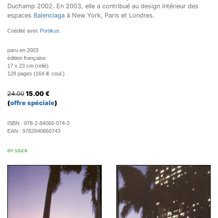
Duchamp 2002. En 2003, elle a contribué au design intérieur des
espaces
Balenciaga
à New York, Paris et Londres.
Coédité avec
Portikus
.
paru en 2003
édition française
17 x 23 cm (relié)
128 pages (164 ill. coul.)
24.00
15.00
€
(
offre spéciale
)
ISBN :
978-2-84066-074-3
EAN :
9782840660743
en stock