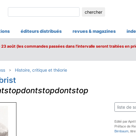
chercher
tions
éditeurs distribués
revues & magazines
inde
u 23 août (les commandes passées dans l'intervalle seront traitées en pri
ess
Histoire, critique et théorie
brist
ntstopdontstopdontstop
liste de s
Edité par Apri
Préface de Re
Birnbaum
, tit