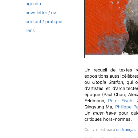
agenda
newsletter / rss
contact / pratique
liens
Un recueil de textes 
expositions aussi célèbr
ou
Utopia Station
, qui 
d'artistes et d'architect
époque (Paul Chan, Alexa
Feldmann,
Peter Fischli
Qingyung Ma,
Philippe P
Un
must-have
pour quic
critiques hors-normes.
Ce livre est paru
en français