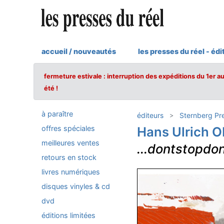
accueil / nouveautés
les presses du réel - édi
fermeture estivale : interruption des expéditions du 1er a
été !
à paraître
éditeurs
Sternberg Pr
offres spéciales
Hans Ulrich O
meilleures ventes
...dontstopdo
retours en stock
livres numériques
disques vinyles & cd
dvd
éditions limitées