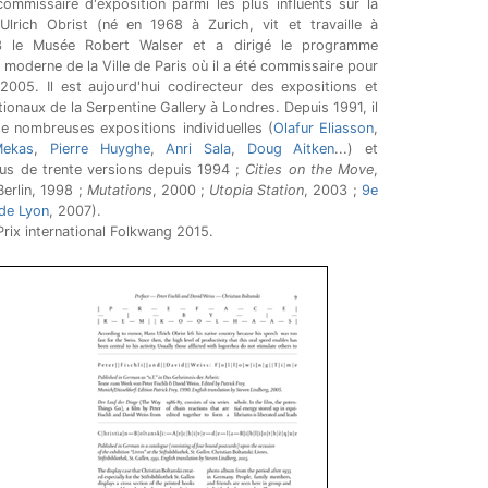
 commissaire d'exposition parmi les plus influents sur la
Ulrich Obrist (né en 1968 à Zurich, vit et travaille à
 le Musée Robert Walser et a dirigé le programme
 moderne de la Ville de Paris où il a été commissaire pour
 2005. Il est aujourd'hui codirecteur des expositions et
tionaux de la Serpentine Gallery à Londres. Depuis 1991, il
e nombreuses expositions individuelles (
Olafur Eliasson
,
Mekas
,
Pierre Huyghe
,
Anri Sala
,
Doug Aitken
...) et
us de trente versions depuis 1994 ;
Cities on the Move
,
Berlin, 1998 ;
Mutations
, 2000 ;
Utopia Station
, 2003 ;
9e
 de Lyon
, 2007).
Prix international Folkwang 2015.