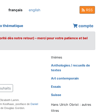
français
english
RSS
compte
x thématique
orité dès notre retour) – merci pour votre patience et bel
thèmes
Anthologies / recueils de
textes
Art contemporain
Essais
ouhaits
Suisse
l Elizabeth Lamm.
m Koolhaas, postface de
Daniel
Hans Ulrich Obrist : autres
re de Douglas Gordon.
titres