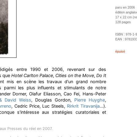
paru en 2006
édition anglais
17 x 22 cm (rel
128 pages
ISBN :
978-1-
EAN :
978193
épuisé
rédigés entre 1990 et 2006, revenant sur des
es que
Hotel Carlton Palace
,
Cities on the Move
,
Do It
ont mis en scène les travaux d'un grand nombre
es parmi les plus influents et stimulants de notre
nder Dorner, Olafur Eliasson, Cao Fei, Hans-Peter
 & David Weiss
, Douglas Gordon,
Pierre Huyghe
,
arreno
, Cedric Price, Luc Steels,
Rirkrit Tiravanija
...).
onque s'intéresse aux stratégies curatoriales et
aux Presses du réel en 2007.