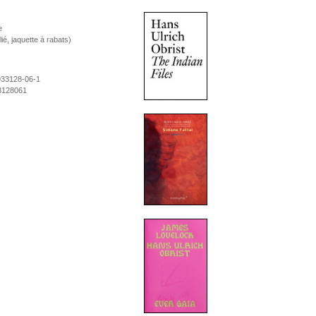
e
ié, jaquette à rabats)
933128-06-1
3128061