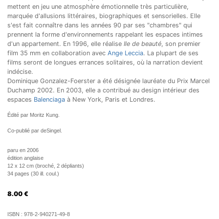
mettent en jeu une atmosphère émotionnelle très particulière,
marquée d'allusions littéraires, biographiques et sensorielles. Elle
s'est fait connaître dans les années 90 par ses "chambres" qui
prennent la forme d'environnements rappelant les espaces intimes
d'un appartement. En 1996, elle réalise
Ile de beauté
, son premier
film 35 mm en collaboration avec
Ange Leccia
. La plupart de ses
films seront de longues errances solitaires, où la narration devient
indécise.
Dominique Gonzalez-Foerster a été désignée lauréate du Prix Marcel
Duchamp 2002. En 2003, elle a contribué au design intérieur des
espaces
Balenciaga
à New York, Paris et Londres.
Édité par Moritz Kung.
Co-publié par deSingel.
paru en 2006
édition anglaise
12 x 12 cm (broché, 2 dépliants)
34 pages (30 ill. coul.)
8.00
€
ISBN :
978-2-940271-49-8