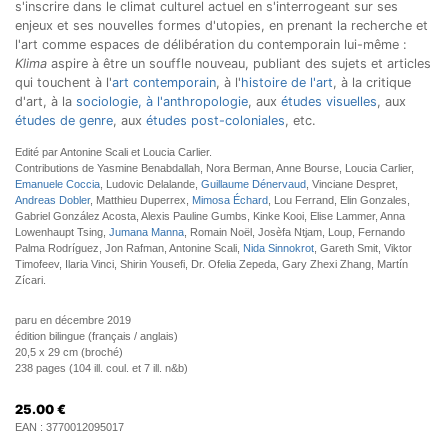
s'inscrire dans le climat culturel actuel en s'interrogeant sur ses
enjeux et ses nouvelles formes d'utopies, en prenant la recherche et
l'art comme espaces de délibération du contemporain lui-même :
Klima
aspire à être un souffle nouveau, publiant des sujets et articles
qui touchent à l'
art contemporain
, à l'
histoire de l'art
, à la critique
d'art, à la
sociologie, à l'anthropologie
, aux
études visuelles
, aux
études de genre
, aux
études post-coloniales
, etc.
Edité par Antonine Scali et Loucia Carlier.
Contributions de Yasmine Benabdallah, Nora Berman, Anne Bourse, Loucia Carlier,
Emanuele Coccia
, Ludovic Delalande,
Guillaume Dénervaud
, Vinciane Despret,
Andreas Dobler
, Matthieu Duperrex,
Mimosa Échard
, Lou Ferrand, Elin Gonzales,
Gabriel González Acosta, Alexis Pauline Gumbs, Kinke Kooi, Elise Lammer, Anna
Lowenhaupt Tsing,
Jumana Manna
, Romain Noël, Josèfa Ntjam, Loup, Fernando
Palma Rodríguez, Jon Rafman, Antonine Scali,
Nida Sinnokrot
, Gareth Smit, Viktor
Timofeev, Ilaria Vinci, Shirin Yousefi, Dr. Ofelia Zepeda, Gary Zhexi Zhang, Martín
Zícari.
paru en décembre 2019
édition bilingue (français / anglais)
20,5 x 29 cm (broché)
238 pages (104 ill. coul. et 7 ill. n&b)
25.00
€
EAN :
3770012095017