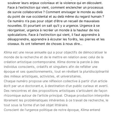
soulever leurs enjeux coloniaux et la violence qui en découlent.
Face à l'extinction qui vient, comment enclencher un processus
de survie collaborative ? Comment envisager le monde au delà
du point de vue occidental et au delà même du regard humain ?
Ce numéro n'a pas pour objet d'être un recueil de mauvaises
nouvelles. Et pourtant on sait qu'il y a urgence. Urgence à se
réorganiser, urgence à recréer un monde à la hauteur de nos
spéculations. Face à l'extinction qui vient, il faut apprendre à
désapprendre, apprendre à écouter les forêts, les pierres et les
oiseaux. Ils ont tellement de choses à nous dire…
Klima
est une revue annuelle qui a pour objectifs de démocratiser le
monde de la recherche et de le mettre en relation avec celui de la
création artistique contemporaine.
Klima
donne la parole à des
individus conscients, créatifs et singuliers afin de refléter une
époque et ses questionnements, tout en révélant la pluridisciplinarité
des milieux artistiques, activistes, et universitaires.
Chaque numéro propose une réflexion collective à partir d'un article
écrit par un.e doctorant.e, à destination d'un public curieux et averti.
Des rencontres et des propositions artistiques s'articulent de façon
rhizomique autour de l'article principal. Chaque production interprète
librement les problématiques inhérentes à ce travail de recherche, le
tout sous la forme d'un bel objet littéraire.
Conscient de l'urgence politique de notre époque,
Klima
entend