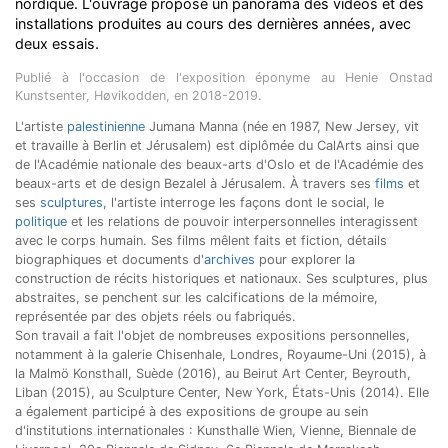
nordique. L'ouvrage propose un panorama des vidéos et des
installations produites au cours des dernières années, avec
deux essais.
Publié à l'occasion de l'exposition éponyme au Henie Onstad
Kunstsenter, Høvikodden, en 2018-2019.
L'artiste
palestinienne
Jumana Manna (née en 1987, New Jersey, vit
et travaille à Berlin et Jérusalem) est diplômée du CalArts ainsi que
de l'Académie nationale des beaux-arts d'Oslo et de l'Académie des
beaux-arts et de design Bezalel à Jérusalem. À travers ses
films
et
ses
sculptures
, l'artiste interroge les façons dont le social, le
politique
et les relations de pouvoir interpersonnelles interagissent
avec le corps humain. Ses films mêlent faits et fiction, détails
biographiques et documents d'
archives
pour explorer la
construction de récits historiques et nationaux. Ses sculptures, plus
abstraites, se penchent sur les calcifications de la mémoire,
représentée par des objets réels ou fabriqués.
Son travail a fait l'objet de nombreuses expositions personnelles,
notamment à la galerie Chisenhale, Londres, Royaume-Uni (2015), à
la Malmö Konsthall, Suède (2016), au Beirut Art Center, Beyrouth,
Liban (2015), au Sculpture Center, New York, États-Unis (2014). Elle
a également participé à des expositions de groupe au sein
d'institutions internationales : Kunsthalle Wien, Vienne, Biennale de