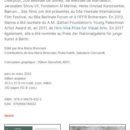
Liverpool, 20e Biennale de Sidney, 6e Biennale de Marrakech,
Jerusalem Show VII, Fondation Al Ma'mal, Henie Onstad Kunstsenter,
Bærum… Ses films ont été présentés au 54e Viennale International
Film Festival, au 66e Berlinale Forum et à l'IFFR Rotterdam. En 2012,
Manna a été lauréate du A.M. Qattan Foundation's Young Palestinian
Artist Award et, en 2017, de l'
Ars Viva Prize for Visual Arts
. En 2017
également, elle a été nominée au Preis der Nationalgalerie für junge
Kunst à Berlin.
Edité par Ana María Bresciani.
Contributions de Ana María Bresciani, Ruba Katrib, Salvatore Ceccarelli.
Conception graphique : Håkon Stensholt, ANTI.
paru en mars 2019
édition anglaise
15,5 x 27,8 cm (relié, couv. toilée)
142 pages (51 ill. coul.)
ISBN :
978-3-95679-432-2
EAN :
9783956794322
épuisé