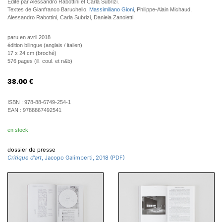
Edité par Alessandro Rabottini et Carla Subrizi.
Textes de Gianfranco Baruchello,
Massimiliano Gioni
, Philippe-Alain Michaud,
Alessandro Rabottini, Carla Subrizi, Daniela Zanoletti.
paru en avril 2018
édition bilingue (anglais / italien)
17 x 24 cm (broché)
576 pages (ill. coul. et n&b)
38.00
€
ISBN :
978-88-6749-254-1
EAN :
9788867492541
en stock
dossier de presse
Critique d'art
, Jacopo Galimberti, 2018 (PDF)