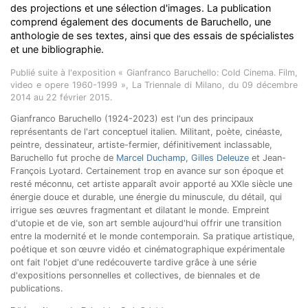
des projections et une sélection d'images. La publication
comprend également des documents de Baruchello, une
anthologie de ses textes, ainsi que des essais de spécialistes
et une bibliographie.
Publié suite à l'exposition « Gianfranco Baruchello: Cold Cinema. Film,
video e opere 1960-1999 », La Triennale di Milano, du 09 décembre
2014 au 22 février 2015.
Gianfranco Baruchello (1924-2023) est l'un des principaux
représentants de l'art conceptuel italien. Militant, poète, cinéaste,
peintre, dessinateur, artiste-fermier, définitivement inclassable,
Baruchello fut proche de
Marcel Duchamp
,
Gilles Deleuze
et Jean-
François Lyotard. Certainement trop en avance sur son époque et
resté méconnu, cet artiste apparaît avoir apporté au XXIe siècle une
énergie douce et durable, une énergie du minuscule, du détail, qui
irrigue ses œuvres fragmentant et dilatant le monde. Empreint
d'utopie et de vie, son art semble aujourd'hui offrir une transition
entre la modernité et le monde contemporain. Sa pratique artistique,
poétique et son œuvre vidéo et cinématographique expérimentale
ont fait l'objet d'une redécouverte tardive grâce à une série
d'expositions personnelles et collectives, de biennales et de
publications.