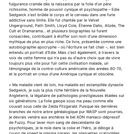
fulgurance cramée dès la naissance par la folie d'un père
richissime, homme de pouvoir cynique et psychopathe – Edie
Sedgwick s'est brûlée le corps et le cerveau dans une furie
addictive sans limite. Elle fut chantée par le Velvet
Ungerground, Patti Smith, Lloyd Cole, Étienne Daho, Alizée, The
Cult et Dramarama… et plusieurs biographies lui furent
consacrées, contribuant à étoffer son nom d'une dimension
mythique de plus en plus riche. Ce livre, présentée comme une
autobiographie apocryphe – où l'écriture se fait chair –, est bien
entendu un portrait d'Edie. Mais c'est également, à travers la
voix de cette femme qui n'a pas eu d'autre choix que de vivre
toujours plus vite pour fuir cette civilisation malade, un
témoignage de la contre-culture américaine des années 60-70,
et le portrait en creux d'une Amérique cynique et obscène.
« Ma maladie vient de loin, ma maladie est estampillée dynastie
Sedgwick, je suis la plus riche héritière de la Nouvelle
Angleterre, la légataire de pathologies prestigieuses étalées sur
six générations. La folie galope sous ma peau comme elle
couvait sous celle de Zelda Fitzgerald. Puisque les dernières
branches de notre arbre généalogique pur WASP sont pourries,
je devrais vendre aux enchères le bel ADN maniaco-dépressif
de Fuzzy. Pour laver mon sang de descendante de
psychotiques, je le noie dans la coke et l'héro, je déloge à
coups de speed le plasma parano, les plaquettes scatophiles,