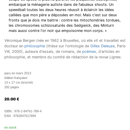
embarque la ménagerie autiste dans de fabuleux shoots. Un
speedball toutes les deux heures réussit à éclaircir les idées
caillées que mon père a déposées en moi. Mais c'est sur deux
fronts que je dois me battre : contre les mitochondries tordues,
les chromosomes schizosaturés des Sedgwick, des Minturn
mais aussi contre l'or noir qui empoisonne mon corps. »
Véronique Bergen (née en 1962 à Bruxelles, où elle vit et travaille) est
docteur en
philosophie
(thèse sur l'ontologie de
Gilles Deleuze
, Paris
VIII, 2000), auteure d'essais, de romans, de
poèmes
, d'articles en
philosophie, et membre du comité de rédaction de la revue
Lignes
.
paru en mars 2013
édition française
13 x 17 cm (broché)
282 pages
20.00
€
ISBN :
978-2-84761-789-4
EAN :
9782847617894
en stock