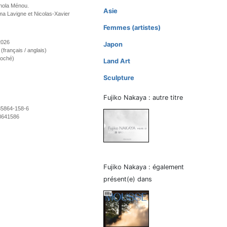
nola Ménou.
Asie
a Lavigne et Nicolas-Xavier
Femmes (artistes)
 2026
Japon
 (français / anglais)
roché)
Land Art
Sculpture
Fujiko Nakaya : autre titre
35864-158-6
8641586
Fujiko Nakaya : également
présent(e) dans