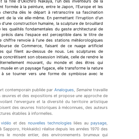
 la fille d'Ukichirō Nakaya, l'un des inventeurs de la
ement formée à la peinture, entre le Japon, l'Europe et les
a chercha dès le départ à retranscrire sa fascination
nt de la vie elle-même. En permettant l'irruption d'un
 d'une construction humaine, la sculpture de brouillard
 les qualités fondamentales du geste architectural de
précis dans l'espace est perceptible dans le titre de
e chiffre renvoie à l'une des stations météorologiques
Bourse de Commerce, faisant de ce nuage artificiel
es qui filent au-dessus de nous. Les sculptures de
a concrétisent son obsession initiale, celle de rendre le
éternellement mouvant, du monde et des êtres qui
e musée en un paysage fugace, elle transforme la nature
er à se tourner vers une forme de symbiose avec le
art contemporain publiée par
Analogues
,
Semaine
travaille
s œuvres et des expositions et propose une approche de
voilant l'envergure et la diversité du territoire artistique
roisent des œuvres historiques à méconnues, des auteurs
tures établies à informelles.
 vidéo
et des
nouvelles technologies
liées au
paysage
,
à Sapporo, Hokkaido) réalise depuis les années 1970 des
dans le monde entier, des environnements brumeux qui