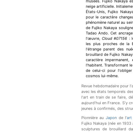
musées. Fujiko Nakaya est
neige artificielle. Initial
États-Unis, Fujiko Nakay
pour le caractère changea
phénomène naturel au sein
de Fujiko Nakaya souligne
Tadao Ando. Cet ancrage 
l'œuvre,
Cloud #07156
: l
les plus proches de la 
l'étrange parent des nué
brouillard de Fujiko Nakay
caractère impermanent, 
l'habitent. Transformant l
de celui-ci pour l'oblig
cosmos lui-même.
Revue hebdomadaire pour l'
avec les états temporels de
l'art en train de se faire, dé
aujourd'hui en France.
S'y c
jeunes à confirmés, des struc
Pionnière au
Japon
de l'
art
Fujiko Nakaya (née en 1933 
sculptures de brouillard 