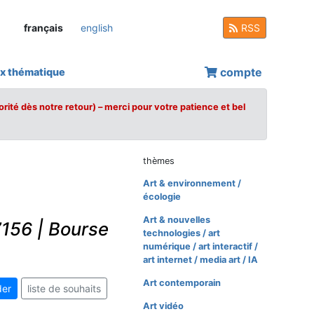
français
english
RSS
compte
x thématique
orité dès notre retour) – merci pour votre patience et bel
thèmes
Art & environnement /
écologie
Art & nouvelles
7156 | Bourse
technologies / art
numérique / art interactif /
art internet / media art / IA
Art contemporain
er
liste de souhaits
Art vidéo