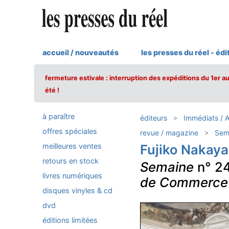
accueil / nouveautés
les presses du réel - édi
fermeture estivale : interruption des expéditions du 1er a
été !
à paraître
éditeurs
Immédiats / 
offres spéciales
revue / magazine
Sem
meilleures ventes
Fujiko Nakaya
retours en stock
Semaine
n° 24
livres numériques
de Commerce –
disques vinyles & cd
dvd
éditions limitées