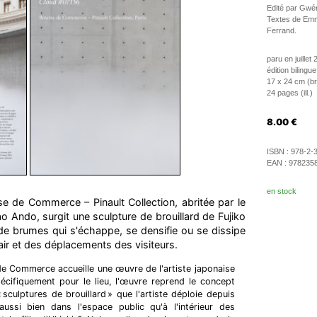
Edité par Gwé
Textes de Emm
Ferrand.
paru en juillet
édition bilingue
17 x 24 cm (b
24 pages (ill.)
8.00
€
ISBN :
978-2-
EAN :
978235
en stock
e de Commerce – Pinault Collection, abritée par le
o Ando, surgit une sculpture de brouillard de Fujiko
de brumes qui s'échappe, se densifie ou se dissipe
'air et des déplacements des visiteurs.
e Commerce accueille une œuvre de l'artiste japonaise
écifiquement pour le lieu, l'œuvre reprend le concept
« sculptures de brouillard » que l'artiste déploie depuis
ussi bien dans l'espace public qu'à l'intérieur des