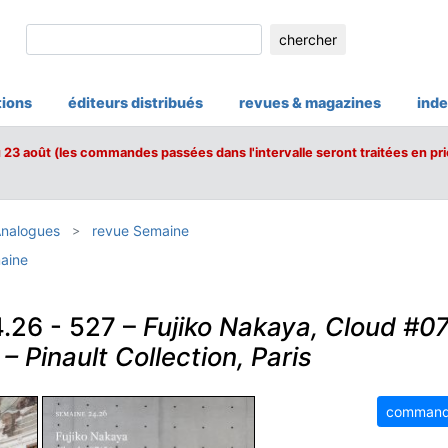
chercher
tions
éditeurs distribués
revues & magazines
inde
u 23 août (les commandes passées dans l'intervalle seront traitées en pri
Analogues
revue Semaine
aine
.26 - 527 –
Fujiko Nakaya, Cloud #0
 Pinault Collection, Paris
command