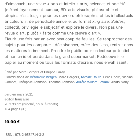
d'almanach, une revue « pop et intello » arts, sciences et société
(mêlant joyeusement humour, BD, arts visuels, philosophie et
utopies réalistes), « pour les ouvriers philosophes et les intellectuels
bricoleurs », de périodicité annuelle, au format
king size
.
Soldes
,
collectif, privilégie le subjectif et explore le divers. Non pas une
revue d'art, plutôt « faite comme une œuvre d'art ».
Fleurir une fois par an avec beaucoup de feuilles. Se rapprocher des
sujets pour les comparer ; décloisonner, créer des liens, rentrer dans
les matières intimement. Prendre le public pour un lecteur potentiel
et non un idiot perdu dans le grand supermarket. Redécouvrir le
papier au moment où tous les formats d'écrans nous envahissent.
Édité par Marc Borgers et Philippe Lardy.
Contributions de
Véronique Bergen
, Marc Borgers,
Antoine Boute
, Leïla Chaix, Nicolas
Combet, Théophile Johnson, Thomas Johnson,
Aurélie William-Levaux
, Anaïs Nony.
paru en mars 2021
édition française
28 x 33 cm (broché, couv. à rabats)
164 pages (ill.)
19.90
€
ISBN :
978-2-9554714-3-2