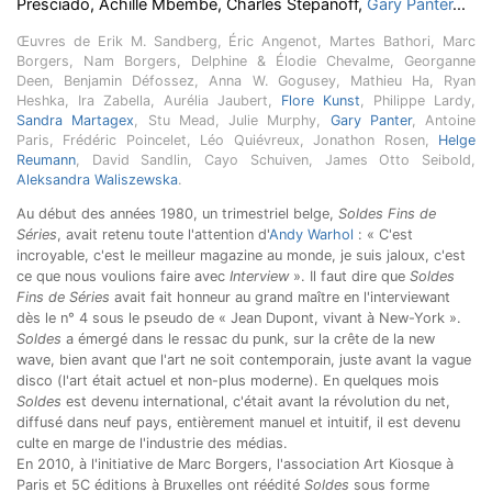
Presciado, Achille Mbembe, Charles Stepanoff,
Gary Panter
...
Œuvres de Erik M. Sandberg, Éric Angenot, Martes Bathori, Marc
Borgers, Nam Borgers, Delphine & Élodie Chevalme, Georganne
Deen, Benjamin Défossez, Anna W. Gogusey, Mathieu Ha, Ryan
Heshka, Ira Zabella, Aurélia Jaubert,
Flore Kunst
, Philippe Lardy,
Sandra Martagex
, Stu Mead, Julie Murphy,
Gary Panter
, Antoine
Paris, Frédéric Poincelet, Léo Quiévreux, Jonathon Rosen,
Helge
Reumann
, David Sandlin, Cayo Schuiven, James Otto Seibold,
Aleksandra Waliszewska
.
Au début des années 1980, un trimestriel belge,
Soldes Fins de
Séries
, avait retenu toute l'attention d'
Andy Warhol
: « C'est
incroyable, c'est le meilleur magazine au monde, je suis jaloux, c'est
ce que nous voulions faire avec
Interview
». Il faut dire que
Soldes
Fins de Séries
avait fait honneur au grand maître en l'interviewant
dès le n° 4 sous le pseudo de « Jean Dupont, vivant à New-York ».
Soldes
a émergé dans le ressac du punk, sur la crête de la new
wave, bien avant que l'art ne soit contemporain, juste avant la vague
disco (l'art était actuel et non-plus moderne). En quelques mois
Soldes
est devenu international, c'était avant la révolution du net,
diffusé dans neuf pays, entièrement manuel et intuitif, il est devenu
culte en marge de l'industrie des médias.
En 2010, à l'initiative de Marc Borgers, l'association Art Kiosque à
Paris et 5C éditions à Bruxelles ont réédité
Soldes
sous forme