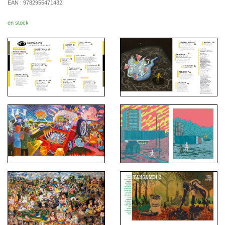
EAN :
9782955471432
en stock