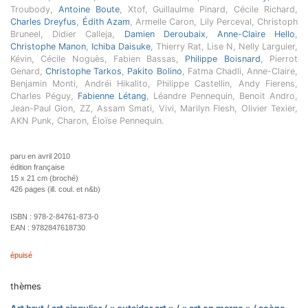
Troubody,
Antoine Boute
, Xtof, Guillaulme Pinard, Cécile Richard,
Charles Dreyfus
,
Édith Azam
, Armelle Caron, Lily Perceval, Christoph
Bruneel, Didier Calleja,
Damien Deroubaix
,
Anne-Claire Hello
,
Christophe Manon
,
Ichiba Daisuke
, Thierry Rat, Lise N, Nelly Larguier,
Kévin, Cécile Noguès, Fabien Bassas,
Philippe Boisnard
, Pierrot
Genard,
Christophe Tarkos
,
Pakito Bolino
, Fatma Chadli, Anne-Claire,
Benjamin Monti, Andréi Hikalito, Philippe Castellin, Andy Fierens,
Charles Péguy,
Fabienne Létang
, Léandre Pennequin, Benoit Andro,
Jean-Paul Gion, ZZ, Assam Smati, Vivi, Marilyn Flesh, Olivier Texier,
AKN Punk, Charon, Éloïse Pennequin.
paru en avril 2010
édition française
15 x 21 cm (broché)
426 pages (ill. coul. et n&b)
ISBN :
978-2-84761-873-0
EAN :
9782847618730
épuisé
thèmes