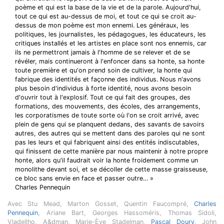
poème et qui est la base de la vie et de la parole. Aujourd'hui,
tout ce qui est au-dessus de moi, et tout ce qui se croit au-
dessus de mon poème est mon ennemi. Les généraux, les
politiques, les journalistes, les pédagogues, les éducateurs, les
critiques installés et les artistes en place sont nos ennemis, car
ils ne permettront jamais à l'homme de se relever et de se
révéler, mais continueront à l'enfoncer dans sa honte, sa honte
toute première et qu'on prend soin de cultiver, la honte qui
fabrique des identités et façonne des individus. Nous n'avons
plus besoin d'individus à forte identité, nous avons besoin
d'ouvrir tout à l'explosif. Tout ce qui fait des groupes, des
formations, des mouvements, des écoles, des arrangements,
les corporatismes de toute sorte où l'on se croit arrivé, avec
plein de gens qui se planquent dedans, des savants de savoirs
autres, des autres qui se mettent dans des paroles qui ne sont
pas les leurs et qui fabriquent ainsi des entités indiscutables,
qui finissent de cette manière par nous maintenir à notre propre
honte, alors qu'il faudrait voir la honte froidement comme un
monolithe devant soi, et se décoller de cette masse graisseuse,
ce bloc sans envie en face et passer outre… »
Charles Pennequin
Avec Stu Mead, Marton Gosset, Quentin Faucompré,
Charles
Pennequin
, Ariane Bart, Georges Hassoméris, Thomas Sidoli,
Vladellho, A&dman, Marie-Ève Stadelman,
Pascal Doury
, John