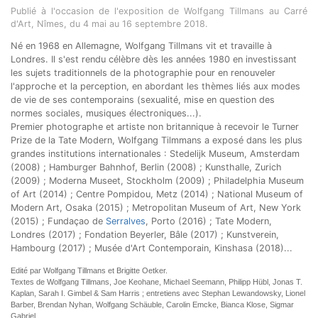
Publié à l'occasion de l'exposition de Wolfgang Tillmans au Carré
d'Art, Nîmes, du 4 mai au 16 septembre 2018.
Né en 1968 en Allemagne, Wolfgang Tillmans vit et travaille à
Londres. Il s'est rendu célèbre dès les années 1980 en investissant
les sujets traditionnels de la photographie pour en renouveler
l'approche et la perception, en abordant les thèmes liés aux modes
de vie de ses contemporains (sexualité, mise en question des
normes sociales, musiques électroniques...).
Premier photographe et artiste non britannique à recevoir le Turner
Prize de la Tate Modern, Wolfgang Tilmmans a exposé dans les plus
grandes institutions internationales : Stedelijk Museum, Amsterdam
(2008) ; Hamburger Bahnhof, Berlin (2008) ; Kunsthalle, Zurich
(2009) ; Moderna Museet, Stockholm (2009) ; Philadelphia Museum
of Art (2014) ; Centre Pompidou, Metz (2014) ; National Museum of
Modern Art, Osaka (2015) ; Metropolitan Museum of Art, New York
(2015) ; Fundaçao de
Serralves
, Porto (2016) ; Tate Modern,
Londres (2017) ; Fondation Beyerler, Bâle (2017) ; Kunstverein,
Hambourg (2017) ; Musée d'Art Contemporain, Kinshasa (2018)...
Edité par Wolfgang Tillmans et Brigitte Oetker.
Textes de Wolfgang Tillmans, Joe Keohane, Michael Seemann, Philipp Hübl, Jonas T.
Kaplan, Sarah I. Gimbel & Sam Harris ; entretiens avec Stephan Lewandowsky, Lionel
Barber, Brendan Nyhan, Wolfgang Schäuble, Carolin Emcke, Bianca Klose, Sigmar
Gabriel.