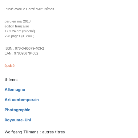
Publié avec le Carré d'Art, Nîmes.
paru en mai 2018
édition française
17 x 24 cm (broché)
228 pages (ill. coul.)
ISBN :
978-3-95679-403-2
EAN :
9783956794032
épuisé
thèmes
Allemagne
Art contemporain
Photographie
Royaume-Uni
Wolfgang Tillmans : autres titres