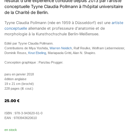
résultat d'une expérience conduite depuis 2013 par l'artiste
conceptuelle Tyyne Claudia Pollmann à l'hôpital universitaire
de la Charité de Berlin.
Tyyne Claudia Pollmann (née en 1959 à Düsseldorf) est une
artiste
conceptuelle
allemande et professeure d'anatomie et de
morphologie à la Kunsthochschule Berlin-Weißensee.
Edité par Tyyne Claudia Pollmann.
Contributions de Miya Yoshida,
Warren Neidich
, Ralf Reulke, Wolfram Liebermeister,
Dominik Reuss,
Knut Ebeling
, Mariapaola Gritti, Alan N. Shapiro.
Conception graphique : Panzlau Prugger.
paru en janvier 2018
édition anglaise
19 x 21 cm (broché)
228 pages (ill. coul.)
25.00
€
ISBN :
978-3-943620-61-0
EAN :
9783943620610
en stock