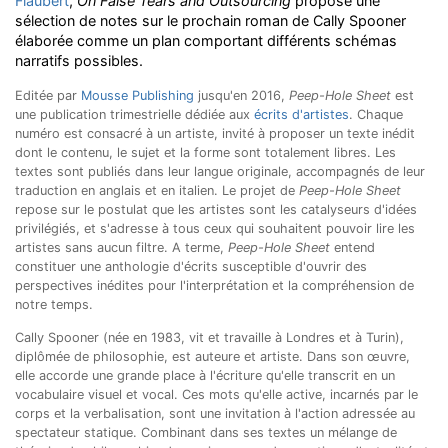
Flaubert
,
On False Tears and Outsourcing
propose une
sélection de notes sur le prochain roman de Cally Spooner
élaborée comme un plan comportant différents schémas
narratifs possibles.
Editée par
Mousse Publishing
jusqu'en 2016,
Peep-Hole Sheet
est
une publication trimestrielle dédiée aux
écrits d'artistes
. Chaque
numéro est consacré à un artiste, invité à proposer un texte inédit
dont le contenu, le sujet et la forme sont totalement libres. Les
textes sont publiés dans leur langue originale, accompagnés de leur
traduction en anglais et en italien. Le projet de
Peep-Hole Sheet
repose sur le postulat que les artistes sont les catalyseurs d'idées
privilégiés, et s'adresse à tous ceux qui souhaitent pouvoir lire les
artistes sans aucun filtre. A terme,
Peep-Hole Sheet
entend
constituer une anthologie d'écrits susceptible d'ouvrir des
perspectives inédites pour l'interprétation et la compréhension de
notre temps.
Cally Spooner (née en 1983, vit et travaille à Londres et à Turin),
diplômée de philosophie, est auteure et artiste. Dans son œuvre,
elle accorde une grande place à l'écriture qu'elle transcrit en un
vocabulaire visuel et vocal. Ces mots qu'elle active, incarnés par le
corps et la verbalisation, sont une invitation à l'action adressée au
spectateur statique. Combinant dans ses textes un mélange de