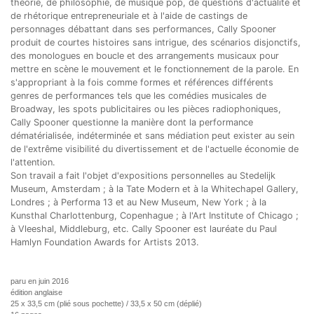
théorie, de philosophie, de musique pop, de questions d'actualité et
de rhétorique entrepreneuriale et à l'aide de castings de
personnages débattant dans ses performances, Cally Spooner
produit de courtes histoires sans intrigue, des scénarios disjonctifs,
des monologues en boucle et des arrangements musicaux pour
mettre en scène le mouvement et le fonctionnement de la parole. En
s'appropriant à la fois comme formes et références différents
genres de performances tels que les comédies musicales de
Broadway, les spots publicitaires ou les pièces radiophoniques,
Cally Spooner questionne la manière dont la performance
dématérialisée, indéterminée et sans médiation peut exister au sein
de l'extrême visibilité du divertissement et de l'actuelle économie de
l'attention.
Son travail a fait l'objet d'expositions personnelles au Stedelijk
Museum, Amsterdam ; à la Tate Modern et à la Whitechapel Gallery,
Londres ; à Performa 13 et au New Museum, New York ; à la
Kunsthal Charlottenburg, Copenhague ; à l'Art Institute of Chicago ;
à Vleeshal, Middleburg, etc. Cally Spooner est lauréate du Paul
Hamlyn Foundation Awards for Artists 2013.
paru en juin 2016
édition anglaise
25 x 33,5 cm (plié sous pochette) / 33,5 x 50 cm (déplié)