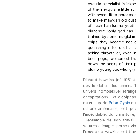
pseudo-specialist in inkp
of them exquisite little s
with sweet little phrases
to make mawkish old cust
of such handsome youth i
dishonor” “only god can 
trained by some magician s
chips they became not on
quenching effects of a 
aching throats or, even i
beer pegs, welcomed the
down the backs of their p
plump young cock-hungry
Richard Hawkins (né 1961 à 
dès le début des années 
univers homosexuel étrange
décapitations... et d'épiphan
du cut-up de
Brion Gysin
qui
culture américaine, est p
l'indécidable, du transitoir
l'ensemble de son travail 
saturés d'images pornos vint
l'œuvre de Hawkins est trav