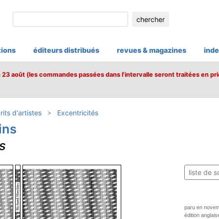
chercher
tions
éditeurs distribués
revues & magazines
inde
u 23 août (les commandes passées dans l'intervalle seront traitées en pri
rits d'artistes
Excentricités
ins
s
liste de s
paru en nove
édition anglais