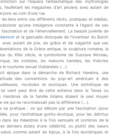
distinction sur l'espace fantasmatique des mythologies
, feuilletant les magazines d'art anciens avec autant de
garçons au coin d'une rue.
de liens entre ces différents récits, pratiques et médias,
subsister qu'une indulgence constante à l'égard de ses
la fascination et de l'émerveillement. La beauté juvénile de
réamont
et la gestuelle disloquée de l'inventeur du Butoh
 avec autant de joie, de grâce et de vulgarité que ses
ésentations de la Grèce antique, la sculpture romaine, la
çaise du XIXe siècle, le symbolisme de Gustave Moreau,
érique, les zombies, les maisons hantées, les théories
 le tourisme sexuel thaïlandais (...).
écit épique dans la démarche de Richard Hawkins, une
atitude des conventions du pop-art américain à des
veilleuses, morbides et exotiques. Une esthétique de
ui lui vient peut être de cette enfance dans le Texas ou
es membres de la famille Adams étaient le seul moyen
 vie qui ne reconnaissait pas la différence (...).
de sa pratique : ce qui débute par une fascination (pour
dèle, pour l'esthétique gotho-érotique, pour les détritus
e dans les méandres à la fois sensuels et sombres de la
les derniers éclats d'une célébrité, ou plutôt des lueurs
 saisis comme autant de bijoux, à la fois ésotériques et