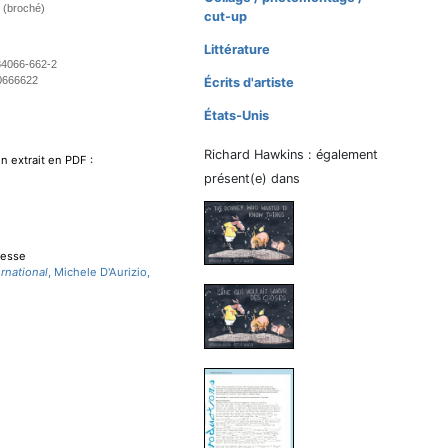
 (broché)
cut-up
Littérature
84066-662-2
0666622
Écrits d'artiste
États-Unis
Richard Hawkins : également
n extrait en PDF :
présent(e) dans
resse
ernational
, Michele D'Aurizio,