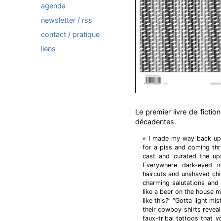
agenda
newsletter / rss
contact / pratique
liens
Le premier livre de fiction
décadentes.
« I made my way back up 
for a piss and coming th
cast and curated the up
Everywhere dark-eyed i
haircuts and unshaved chi
charming salutations and f
like a beer on the house m
like this?” “Gotta light m
their cowboy shirts revea
faux-tribal tattoos that