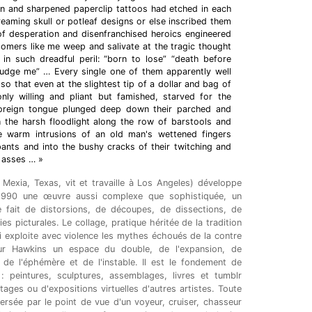
en and sharpened paperclip tattoos had etched in each
creaming skull or potleaf designs or else inscribed them
 of desperation and disenfranchised heroics engineered
omers like me weep and salivate at the tragic thought
n such dreadful peril: “born to lose” “death before
judge me” … Every single one of them apparently well
o that even at the slightest tip of a dollar and bag of
ly willing and pliant but famished, starved for the
foreign tongue plunged deep down their parched and
n the harsh floodlight along the row of barstools and
 warm intrusions of an old man's wettened fingers
ants and into the bushy cracks of their twitching and
 asses … »
Mexia, Texas, vit et travaille à Los Angeles) développe
1990 une œuvre aussi complexe que sophistiquée, un
 fait de distorsions, de découpes, de dissections, de
ies picturales. Le collage, pratique héritée de la tradition
 exploite avec violence les mythes échoués de la contre
our Hawkins un espace du double, de l'expansion, de
e, de l'éphémère et de l'instable. Il est le fondement de
: peintures, sculptures, assemblages, livres et tumblr
ages ou d'expositions virtuelles d'autres artistes. Toute
ersée par le point de vue d'un voyeur, cruiser, chasseur