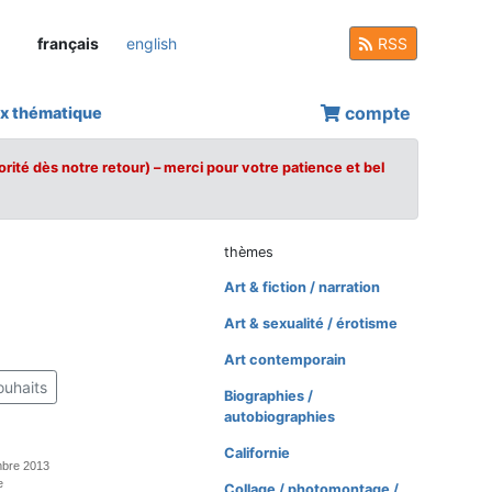
français
english
RSS
compte
x thématique
orité dès notre retour) – merci pour votre patience et bel
thèmes
Art & fiction / narration
Art & sexualité / érotisme
Art contemporain
ouhaits
Biographies /
autobiographies
Californie
mbre 2013
e
Collage / photomontage /