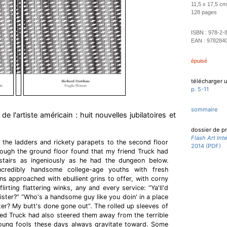
11,5 x 17,5 cm
128 pages
ISBN :
978-2-
EAN :
978284
épuisé
télécharger u
p. 5-11
sommaire
 de l'artiste américain : huit nouvelles jubilatoires et
dossier de p
Flash Art Int
the ladders and rickety parapets to the second floor
2014 (PDF)
rough the ground floor found that my friend Truck had
stairs as ingeniously as he had the dungeon below.
ncredibly handsome college-age youths with fresh
ns approached with ebullient grins to offer, with corny
lirting flattering winks, any and every service: “Ya'll'd
ister?” “Who's a handsome guy like you doin' in a place
ister? My butt's done gone out”. The rolled up sleeves of
led Truck had also steered them away from the terrible
 young fools these days always gravitate toward. Some