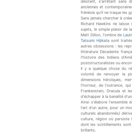
désirant, s'arrêtant sans 
anciennes et contemporaines
frénésie qu'il ne traque les 
Sans jamais chercher à créer 
Richard Hawkins ne laisse 
sujets, le simple plaisir de 
Matt Dillon, l'ombre de
Laut
Tatsumi Hijikata
sont traités
autres obsessions : les repr
littérature Décadente fran
l'histoire des Indiens d'Am
poststructuralistes ou encore
Il y a quelque chose du r
volonté de renvoyer la pl
dimensions héroïques, mer
l'horreur, de l'outrance, q
Frankenstein, Dracula et l
d'échapper à la banalité d'une
Ainsi s'élabore l'ensemble 
l'art d'un autre, pour un mo
culturels abandonnés) dériv
culture, région où persiste 
dont les scintillements sont
brillants.