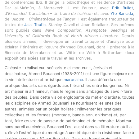
de conférences IDS. Il dirige la bibliothèque et résidence d'artistes
Dar al-Ma'mûn, à Marrakech. Il est l'auteur, avec
Erik Bullot
,
d'
Expanded Translation – Un traité de trahison
et, avec
Yto Barrada
,
de l'
Album - Cinémathèque de Tanger
. Il est également traducteur de
textes de
Jalal Toufic
, Stanley Cavell et Joan Retallack. Ses poèmes
sont publiés dans
Wave Composition
,
Asymptote
,
Seedings
et
University of California Book of North African Literature
. Depuis
plusieurs années, il développe un travail critique et d'analyse pour
éclairer l'itinéraire et l'œuvre d'Ahmed Bouanani, dont il présente à la
Biennale de Marrakech et au Witte de With à Rotterdam deux
expositions axées sur le travail et les archives.
Cinéaste – réalisateur, scénariste et monteur –, écrivain et
dessinateur, Ahmed Bouanani (1938-2011) est une figure majeure de
la vie intellectuelle et artistique
marocaine
. Il aura défendu une
pratique des arts sans égards aux hiérarchies entre les genres. Ni
art majeur ni art mineur, mais le règne sans ambages du savoir-faire
des peuples. Dans cette vision englobante du métier d'artiste, toutes
les disciplines de Ahmed Bouanani se nourrissent les unes des
autres, animées par un projet holiste : réinventer les pratiques
collectives et les formes (montage, bande-son, onirisme) et, par
tant, faire œuvre de passeur de patrimoine et de mémoire. Monteur
sans pareil au cinéma, Bouanani l'est aussi dans sa littérature où il a
« élevé l'esthétique du montage à une éthique de la résistance face à
la dépossession » (Omar Berrada). Dans sa dramaturgie, cette