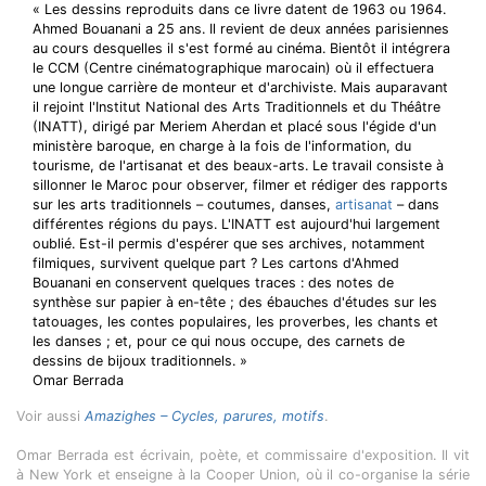
« Les dessins reproduits dans ce livre datent de 1963 ou 1964.
Ahmed Bouanani a 25 ans. Il revient de deux années parisiennes
au cours desquelles il s'est formé au cinéma. Bientôt il intégrera
le CCM (Centre cinématographique marocain) où il effectuera
une longue carrière de monteur et d'archiviste. Mais auparavant
il rejoint l'Institut National des Arts Traditionnels et du Théâtre
(INATT), dirigé par Meriem Aherdan et placé sous l'égide d'un
ministère baroque, en charge à la fois de l'information, du
tourisme, de l'artisanat et des beaux-arts. Le travail consiste à
sillonner le Maroc pour observer, filmer et rédiger des rapports
sur les arts traditionnels – coutumes, danses,
artisanat
– dans
différentes régions du pays. L'INATT est aujourd'hui largement
oublié. Est-il permis d'espérer que ses archives, notamment
filmiques, survivent quelque part ? Les cartons d'Ahmed
Bouanani en conservent quelques traces : des notes de
synthèse sur papier à en-tête ; des ébauches d'études sur les
tatouages, les contes populaires, les proverbes, les chants et
les danses ; et, pour ce qui nous occupe, des carnets de
dessins de bijoux traditionnels. »
Omar Berrada
Voir aussi
Amazighes – Cycles, parures, motifs
.
Omar Berrada est écrivain, poète, et commissaire d'exposition. Il vit
à New York et enseigne à la Cooper Union, où il co-organise la série