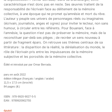
caractéristique n'est donc pas en reste. Ses œuvres traitent de la
responsabilité de l'écrivain face au délitement de la mémoire
collective, à une époque qui ne promet qu'amnésie et mort du rêve.
L'auteur y peuple ses univers de personnages réels ou imaginaires
(écrivain, journaliste, anges et ogres) pour inviter le lecteur, non sans
humour, à circuler entre les référents. Pour Bouanani, face à
l'amnésie, la question n'est pas de préserver la mémoire, mais de la
reconstituer par-delà ses pièges ; de recréer un sens nouveau à
partir de fragment épars. On retrouve ses thèmes centraux de sa
littérature : la disparition de la réalité, la déréalisation du monde, le
rôle de l'écrivain pris entre les impuissances de la mémoire
subjective et les porosités de la mémoire collective.
Édité et introduit par par Omar Berrada.
paru en août 2022
édition trilingue (français / anglais / arabe)
11,5 x 17,5 cm (broché)
84 pages (ill.)
ISBN :
978-9920-9027-5-5
EAN :
9789920902755
épuisé