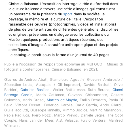
Cinisello Balsamo. L'exposition interroge le rôle du football dans
la culture italienne à travers une série d'images qui constituent
un panorama de la présence du
sport
dans la société, le
paysage, la mémoire et la culture de l'Italie. L'expositon
rassemble des œuvres (photographies, vidéos et installations)
de plus de trente artistes de différentes générations, disciplines
et origines, présentées en dialogue avec les collections du
Musée : quelques productions artistiques récentes, des
collections d'images à caractère anthropologique et des projets
spécifiques.
Le catalogue paraît sous la forme d'un journal de 40 pages.
Publié à l'occasion de l'exposition éponyme au MUFOCO – Museo di
fotografia contemporanea, Cinisello Balsamo, en 2021.
Œuvres de Andrea Abati, Giampietro Agostini, Giovanni Ambrosio /
Sébastien Louis, Autopalo / Gli Impresari, Davide Baldrati, Olivo
Barbieri,
Gabriele Basilico
, Walter Battistessa, Ruth Beraha,
Gianni
Berengo Gardin
, Mario Cattaneo, Giovanni Chiaramonte, Cesare
Colombo, Mario Cresci,
Matteo de Mayda
, Emilio Deodato, Paola Di
Bello, Vittore Fossati, Federico Garolla, Carlo Garzia, Ando Gilardi,
Giulia Iacolutti, Giuseppe Iannello, Mimmo Jodice, Martino Marangoni,
Paola Pagliuca, Piero Pozzi, Marco Previdi, Daniele Segre, The Cool
Couple, Hans van der Meer, A.S. Velasca, Fulvio Ventura, Manfred
Willmann.