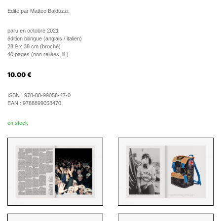
Edité par Matteo Balduzzi.
paru en octobre 2021
édition bilingue (anglais / italien)
28,9 x 38 cm (broché)
40 pages (non reliées, ill.)
10.00
€
ISBN :
978-88-99058-47-0
EAN :
9788899058470
en stock