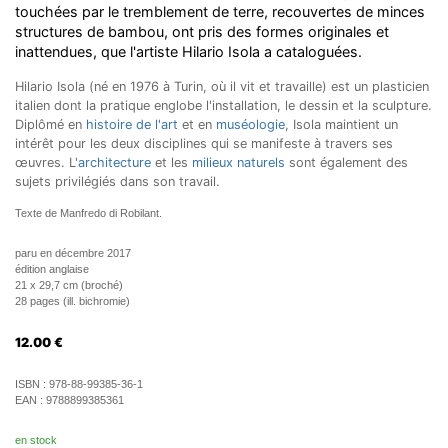
touchées par le tremblement de terre, recouvertes de minces
structures de bambou, ont pris des formes originales et
inattendues, que l'artiste Hilario Isola a cataloguées.
Hilario Isola (né en 1976 à Turin, où il vit et travaille) est un plasticien
italien dont la pratique englobe l'installation, le dessin et la sculpture.
Diplômé en
histoire de l'art
et en
muséologie
, Isola maintient un
intérêt pour les deux disciplines qui se manifeste à travers ses
œuvres. L'
architecture
et les
milieux naturels
sont également des
sujets privilégiés dans son travail.
Texte de Manfredo di Robilant.
paru en décembre 2017
édition anglaise
21 x 29,7 cm (broché)
28 pages (ill. bichromie)
12.00
€
ISBN :
978-88-99385-36-1
EAN :
9788899385361
en stock