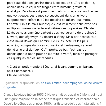
paraît aux éditions jannink dans la collection « L'Art en écrit »,
oscille dans un équilibre fragile entre humour, gravité et
nostalgie. L'écriture est poétique, parfois crue, aussi onctueuse
que voltigeuse. Les pages se succèdent dans un univers
supposément enfantin, où les dessins se mêlent aux mots.
Le texte « inutile mais burlesque » est infiniment riche avec ses
multiples niveaux de lecture et références populaires. Claude
Lévêque nous emmène partout : des restaurants de province à
Nevers, des
highways
du désert à Vichy. Mais par dessus tout,
c'est David Bowie qu'il admire. Seuls les lecteurs les plus
éclairés, plongés dans ses souvenirs et fantasmes, sauront
démêler le vrai du faux. Qu'importe. Le but n'est pas de
décortiquer le texte pour en extraire la vérité, mais de partager
ces quelques fables inattendues.
« C'est un petit monde à l'écart, jaillissant comme un banana
split fluorescent. »
Claude Lévêque
Egalement disponible en
édition limitée accompagnée d'une œuvre
originale
.
Claude Lévêque (né en 1953 à Nevers, vit et travaille à Montreuil) est
une figure majeure de la scène artistique française et internationale.
Depuis le début des années 1980, l'artiste produit des installations
in