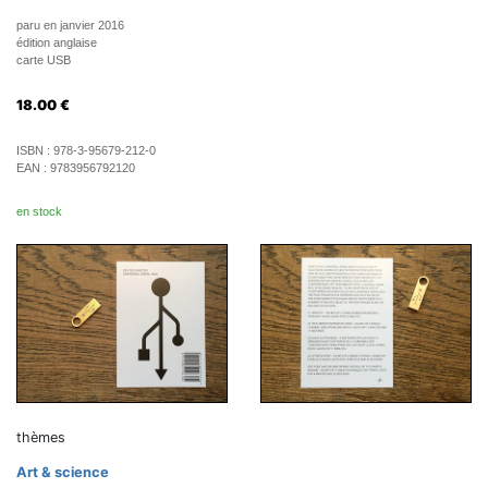
paru en janvier 2016
édition anglaise
carte USB
18.00
€
ISBN :
978-3-95679-212-0
EAN :
9783956792120
en stock
thèmes
Art & science