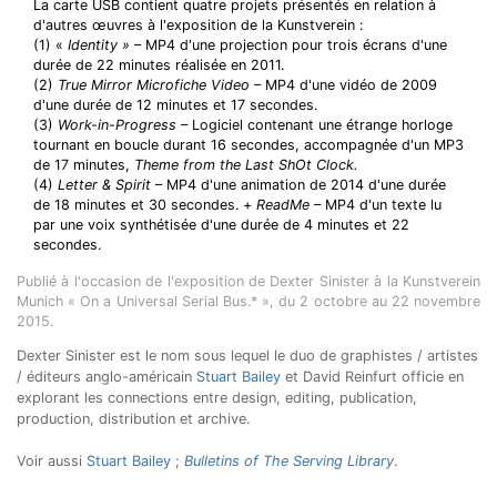
La carte USB contient quatre projets présentés en relation à
d'autres œuvres à l'exposition de la Kunstverein :
(1) «
Identity »
– MP4 d'une projection pour trois écrans d'une
durée de 22 minutes réalisée en 2011.
(2)
True Mirror Microfiche Video
– MP4 d'une vidéo de 2009
d'une durée de 12 minutes et 17 secondes.
(3)
Work-in-Progress
– Logiciel contenant une étrange horloge
tournant en boucle durant 16 secondes, accompagnée d'un MP3
de 17 minutes,
Theme from the Last ShOt Clock.
(4)
Letter & Spirit
– MP4 d'une animation de 2014 d'une durée
de 18 minutes et 30 secondes. +
ReadMe
– MP4 d'un texte lu
par une voix synthétisée d'une durée de 4 minutes et 22
secondes.
Publié à l'occasion de l'exposition de Dexter Sinister à la Kunstverein
Munich « On a Universal Serial Bus.* », du 2 octobre au 22 novembre
2015.
Dexter Sinister est le nom sous lequel le duo de graphistes / artistes
/ éditeurs anglo-américain
Stuart Bailey
et David Reinfurt officie en
explorant les connections entre design, editing, publication,
production, distribution et archive.
Voir aussi
Stuart Bailey
;
Bulletins of The Serving Library
.