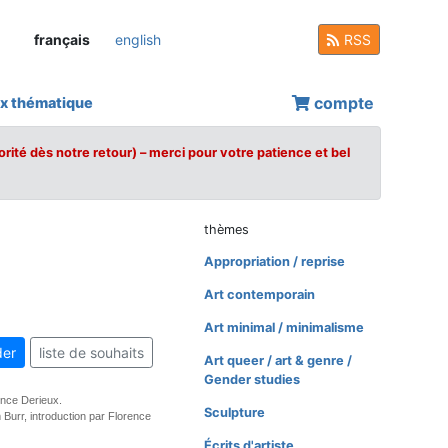
français
english
RSS
compte
x thématique
orité dès notre retour) – merci pour votre patience et bel
thèmes
Appropriation / reprise
Art contemporain
Art minimal / minimalisme
er
liste de souhaits
Art queer / art & genre /
Gender studies
ence Derieux.
Sculpture
Burr, introduction par Florence
Écrits d'artiste