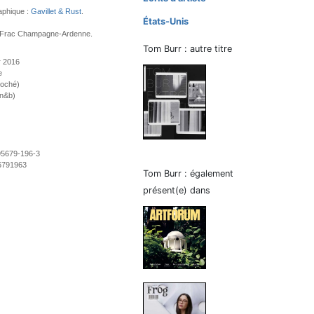
aphique :
Gavillet & Rust
.
États-Unis
e Frac Champagne-Ardenne.
Tom Burr : autre titre
r 2016
e
roché)
 n&b)
95679-196-3
6791963
Tom Burr : également
présent(e) dans