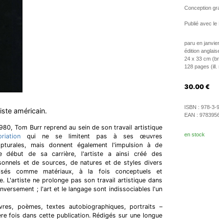
Conception gr
Publié avec l
paru en janvie
édition anglais
24 x 33 cm (b
128 pages (ill.
30.00
€
ISBN :
978-3-
iste américain.
EAN :
978395
980, Tom Burr reprend au sein de son travail artistique
en stock
riation
qui ne se limitent pas à ses œuvres
pturales, mais donnent également l'impulsion à de
 début de sa carrière, l'artiste a ainsi créé des
sonnels et de sources, de natures et de styles divers
tilisés comme matériaux, à la fois conceptuels et
. L'artiste ne prolonge pas son travail artistique dans
inversement ; l'art et le langage sont indissociables l'un
res, poèmes, textes autobiographiques, portraits –
ère fois dans cette publication. Rédigés sur une longue