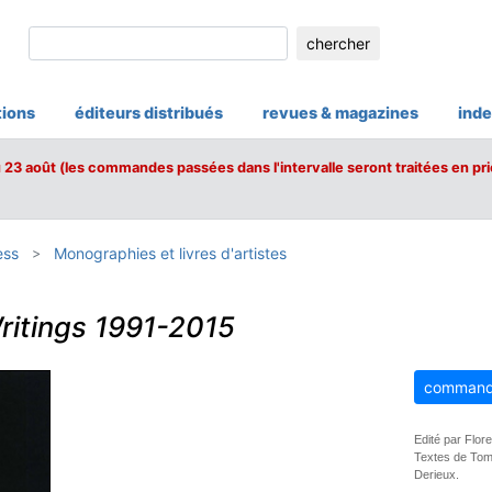
chercher
tions
éditeurs distribués
revues & magazines
inde
u 23 août (les commandes passées dans l'intervalle seront traitées en pri
ess
Monographies et livres d'artistes
ritings 1991-2015
command
Edité par Flor
Textes de Tom 
Derieux.