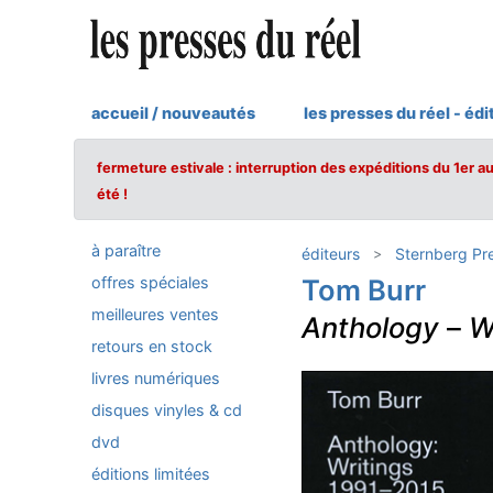
accueil / nouveautés
les presses du réel - édi
fermeture estivale : interruption des expéditions du 1er a
été !
à paraître
éditeurs
Sternberg Pr
offres spéciales
Tom Burr
meilleures ventes
Anthology
–
W
retours en stock
livres numériques
disques vinyles & cd
dvd
éditions limitées