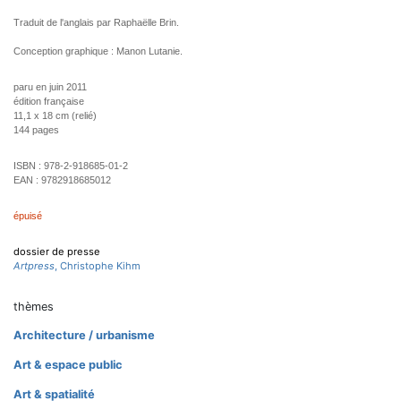
Traduit de l'anglais par Raphaëlle Brin.
Conception graphique : Manon Lutanie.
paru en juin 2011
édition française
11,1 x 18 cm (relié)
144 pages
ISBN :
978-2-918685-01-2
EAN :
9782918685012
épuisé
dossier de presse
Artpress
, Christophe Kihm
thèmes
Architecture / urbanisme
Art & espace public
Art & spatialité