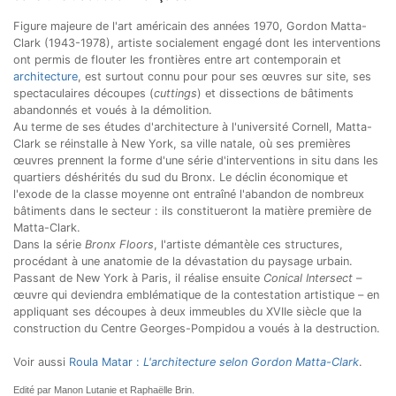
Figure majeure de l'art américain des années 1970, Gordon Matta-
Clark (1943-1978), artiste socialement engagé dont les interventions
ont permis de flouter les frontières entre art contemporain et
architecture
, est surtout connu pour pour ses œuvres sur site, ses
spectaculaires découpes (
cuttings
) et dissections de bâtiments
abandonnés et voués à la démolition.
Au terme de ses études d'architecture à l'université Cornell, Matta-
Clark se réinstalle à New York, sa ville natale, où ses premières
œuvres prennent la forme d'une série d'interventions in situ dans les
quartiers déshérités du sud du Bronx. Le déclin économique et
l'exode de la classe moyenne ont entraîné l'abandon de nombreux
bâtiments dans le secteur : ils constitueront la matière première de
Matta-Clark.
Dans la série
Bronx Floors
, l'artiste démantèle ces structures,
procédant à une anatomie de la dévastation du paysage urbain.
Passant de New York à Paris, il réalise ensuite
Conical Intersect
–
œuvre qui deviendra emblématique de la contestation artistique – en
appliquant ses découpes à deux immeubles du XVIIe siècle que la
construction du Centre Georges-Pompidou a voués à la destruction.
Voir aussi
Roula Matar :
L'architecture selon Gordon Matta-Clark
.
Edité par Manon Lutanie et Raphaëlle Brin.