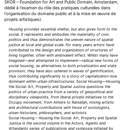
SKOR – Foundation for Art and Public Domain, Amsterdam,
dédié à l'examen du rôle des pratiques culturelles dans
l'organisation du domaine public et à la mise en œuvre de
projets artistiques).
Housing provides essential shelter, but also gives form to the
social. It represents and embodies the materiality of civic
politics and thus demonstrates the uneven nature of spatial
justice at local and global scale. For many years artists have
contributed to the design and organization of structures of
living together, often with ambivalent effect. Whilst many have
imagined—and attempted to implement—radical new forms of
social housing, as alternatives to both privatization and state
provision, they have also ushered in waves of gentrification,
thus contributing significantly to a story of capitalization now
dominant within urban infrastructures.
Social Housing—Housing
the Social: Art, Property and Spatial Justice
questions the
politics of urban practice from a variety of geopolitical and
disciplinary viewpoints, from liberal private initiatives to the
Occupy movement, from Almere to Ramallah, mixing artistic
and architectural contributions with those of sociologists,
urban historians, philosophers, and activists.
Social Housing – Housing the Social: Art, Property and Spatial
Justice
is the second volume in the Actors, Agents and
Attendants series of publications and symposia initiated by