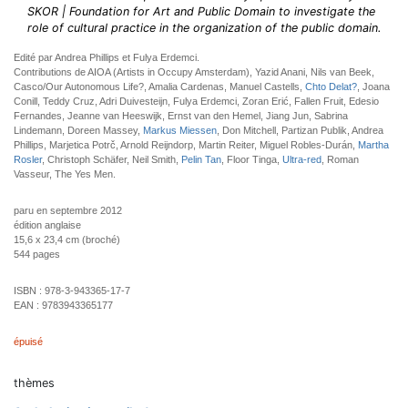
SKOR | Foundation for Art and Public Domain to investigate the
role of cultural practice in the organization of the public domain.
Edité par Andrea Phillips et Fulya Erdemci.
Contributions de AIOA (Artists in Occupy Amsterdam), Yazid Anani, Nils van Beek,
Casco/Our Autonomous Life?, Amalia Cardenas, Manuel Castells,
Chto Delat?
, Joana
Conill, Teddy Cruz, Adri Duivesteijn, Fulya Erdemci, Zoran Erić, Fallen Fruit, Edesio
Fernandes, Jeanne van Heeswijk, Ernst van den Hemel, Jiang Jun, Sabrina
Lindemann, Doreen Massey,
Markus Miessen
, Don Mitchell, Partizan Publik, Andrea
Phillips, Marjetica Potrč, Arnold Reijndorp, Martin Reiter, Miguel Robles-Durán,
Martha
Rosler
, Christoph Schäfer, Neil Smith,
Pelin Tan
, Floor Tinga,
Ultra-red
, Roman
Vasseur, The Yes Men.
paru en septembre 2012
édition anglaise
15,6 x 23,4 cm (broché)
544 pages
ISBN :
978-3-943365-17-7
EAN :
9783943365177
épuisé
thèmes