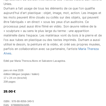
Unies.
Durham a fait usage de tous les éléments de ce que l'on qualifie
aujourd'hui d'art plastique : objet, image, mot, action. Les images et
les mots peuvent être cloués ou collés sur des objets, qui peuvent
être fabriqués « en direct » sous les yeux d'un auditoire. Ce
processus peut aussi être filmé en vidéo. Son œuvre relève de la
« sculpture » au sens le plus large du terme : une apparition
matérielle dans l'espace. Les matériaux vont du bois à la pierre et de
l'os aux tubes en plastique ou des textes imprimés. Durham a aussi
utilisé le dessin, la peinture et la vidéo, et créé ses propres musées,
parfois en collaboration avec sa partenaire, l'artiste
Maria Thereza
Alves
.
Edité par Maria Thereza Alves et Salvatore Lacagnina.
paru en mai 2026
édition bilingue (anglais / italien)
17 x 24 cm (broché)
208 pages
25.00
€
ISBN :
978-88-8056-349-5
EAN :
9788880563495