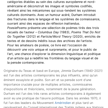
catégories établies au sein des cultures européenne et nord-
américaine et déconstruit les images et symboles codifiés,
révélant ainsi les mécanismes qui sous-tendent les systèmes
culturels dominants. Avec un humour acéré, Durham introduit
des fractures dans le langage et les systèmes de connaissance,
ouvrant ainsi des espaces de réflexion inattendus.
PoesiePoems
présente une sélection de poèmes tirés des trois
recueils de l'auteur –
Columbus Day
(1983),
Poems That Do Not
Go Together
(2012) et
Particle/Word Theory
(2020), enrichis de
textes et de dessins inédits issus des archives de l'artiste.
Pour les amateurs de poésie, ce livre est l'occasion de
découvrir une voix unique et surprenante, et pour le public de
l'art, une chance d'explorer la dimension linguistique et poétique
d'un artiste qui a redéfini les frontières du langage visuel et de
la pensée contemporaine.
Originaire du Texas et basé en Europe, Jimmie Durham (1940-2021
)
est l'un des artistes contemporains les plus influents, ainsi qu'un
éminent essayiste et poète. Son art et sa pensée sont d'une
importance cruciale pour de multiples artistes, commissaires
d'expositions et théoriciens, notamment de la jeune génération.
Durham est l'un des très rares artistes contemporains à également
avoir eu une pratique de l'œuvre politique. Dans les années 1970, il
fut l'un des leaders du Mouvement
Amérindien
et plus tard un
représentant du Conseil international des Traités indiens aux Nations