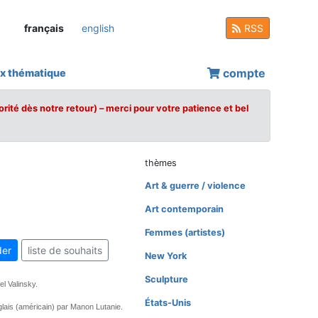
français
english
RSS
compte
x thématique
orité dès notre retour) – merci pour votre patience et bel
thèmes
Art & guerre / violence
Art contemporain
Femmes (artistes)
er
liste de souhaits
New York
Sculpture
l Valinsky.
États-Unis
nglais (américain) par Manon Lutanie.