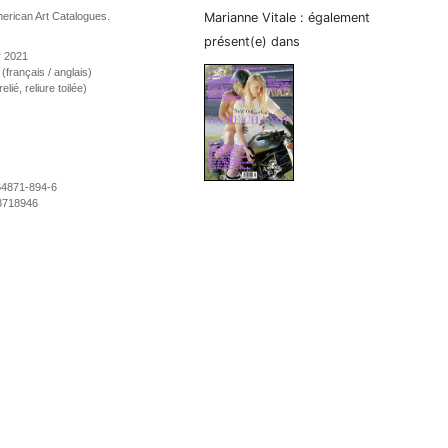
erican Art Catalogues.
Marianne Vitale : également
présent(e) dans
r 2021
 (français / anglais)
lié, reliure toilée)
64871-894-6
8718946