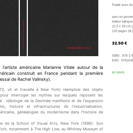
Publié avec Am
paru en janvie
édition bilingue
22,5 x 28 cm (re
120 pages (ill.)
32.50
€
ISBN :
978-1-
EAN :
978164
l'artiste américaine Marianne Vitale autour de la
en stock
éricain construit en France pendant la première
essai de Rachel Valinsky).
73, vit et travaille à New York) réemploie des objets
 pour interroger les mythes sur lesquels reposent les
 : idéologie de la Destinée manifeste et de l'expansion
s, histoire et infrastructures de l'industrialisation,
méricaine, généalogies du modernisme dans l'histoire de
ée de la School of Visual Arts, New York (1996). Son
 York, notamment à The High Line, au Whitney Museum of