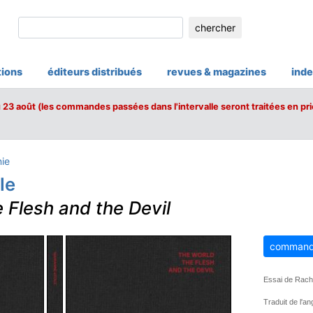
chercher
tions
éditeurs distribués
revues & magazines
inde
u 23 août (les commandes passées dans l'intervalle seront traitées en pri
nie
le
 Flesh and the Devil
command
Essai de Rache
Traduit de l'a